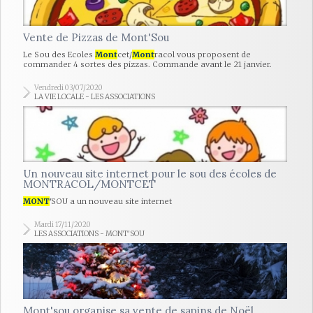
Vente de Pizzas de Mont'Sou
Le Sou des Ecoles
Mont
cet/
Mont
racol vous proposent de
commander 4 sortes des pizzas. Commande avant le 21 janvier.
Vendredi 03/07/2020
LA VIE LOCALE - LES ASSOCIATIONS
Un nouveau site internet pour le sou des écoles de
MONTRACOL/MONTCET
MONT
'SOU a un nouveau site internet
Mardi 17/11/2020
LES ASSOCIATIONS - MONT'SOU
Mont'sou organise sa vente de sapins de Noël