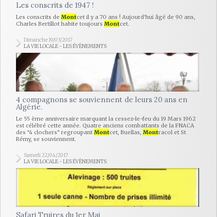
Les conscrits de 1947 !
Les conscrits de
Mont
cet il y a 70 ans ! Aujourd'hui âgé de 90 ans,
Charles Bertillot habite toujours
Mont
cet.
Dimanche 19/03/2017
LA VIE LOCALE - LES ÉVÈNEMENTS
4 compagnons se souviennent de leurs 20 ans en
Algérie.
Le 55 ème anniversaire marquant la cessez-le-feu du 19 Mars 1962
est célébré cette année. Quatre anciens combattants de la FNACA
des "4 clochers" regroupant
Mont
cet, Buellas,
Mont
racol et St
Rémy, se souviennent.
Samedi 22/04/2017
LA VIE LOCALE - LES ÉVÈNEMENTS
Safari Truires du 1er Mai