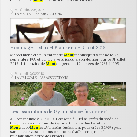
Vendredi 03/08/2018
LA MAIRIE - LES PUBLICATIONS
Hommage à Marcel Blanc en ce 3 août 2018
Marcel Blanc était un enfant de
Mont
cet puisqu’ il y est né le 26
septembre 1931 et qu’ il y a vécu jusqu’à son dernier jour ce 31 juillet
2018 . Il fut maire de
Mont
cet pendant 12 années de 1983 à 1995.
Vendredi 17/08/2018
LA VIE LOCALE - LES ASSOCIATIONS
Les associations de Gymnastique fusionnent .
AG constitutive à 20h00 au kiosque à Buellas (près du stade de
foot)! Les associations de Gymnastique de Buellas et de
Mont
racol/
Mont
cet/Vandeins fusionnent pour créer B2MV sport-
santé. Les 2 associations ont moins d'adhérents, mais la
mutualisation porte des projets.