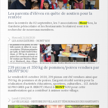
Les parents d'élèves en quête de soutien pour la
rentrée
Avec la rentrée du 02 septembre, les 3 associations (
Mont
'Sou, la
Garderie périscolaire et les Restaurants Scolaires) sont à la
recherche de nouveaux membres.
Mercredi 21/10/2020
LES ASSOCIATIONS - MONT'SOU
239 pizzas et 350 kg de pommes/poires vendues par
MONT'SOU
Le vendredi 16 octobre 2020, 239 pizzas ont été vendues ainsi que
350 kg de pommes et de poires. L'argent récolté servira pour la
réalisation d'activités éducatives, sportives, culturelles... (Cf. Article
LE PROGRES par B. BEROT) Merci à
MONT
'SOU pour cette
manifestation qui a contribué à animer notre village.
Lundi 13/06/2016
LA VIE LOCALE - HISTOIRE DU VILLAGE ET TÉMOIGNAGES DES HABITANTS