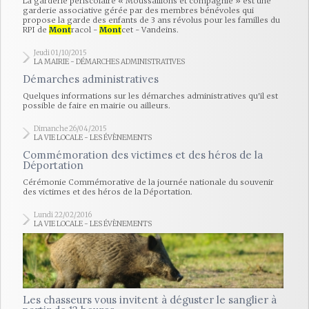
La garderie périscolaire « Moussaillons et compagnie » est une
garderie associative gérée par des membres bénévoles qui
propose la garde des enfants de 3 ans révolus pour les familles du
RPI de
Mont
racol -
Mont
cet - Vandeins.
Jeudi 01/10/2015
LA MAIRIE - DÉMARCHES ADMINISTRATIVES
Démarches administratives
Quelques informations sur les démarches administratives qu'il est
possible de faire en mairie ou ailleurs.
Dimanche 26/04/2015
LA VIE LOCALE - LES ÉVÈNEMENTS
Commémoration des victimes et des héros de la
Déportation
Cérémonie Commémorative de la journée nationale du souvenir
des victimes et des héros de la Déportation.
Lundi 22/02/2016
LA VIE LOCALE - LES ÉVÈNEMENTS
Les chasseurs vous invitent à déguster le sanglier à