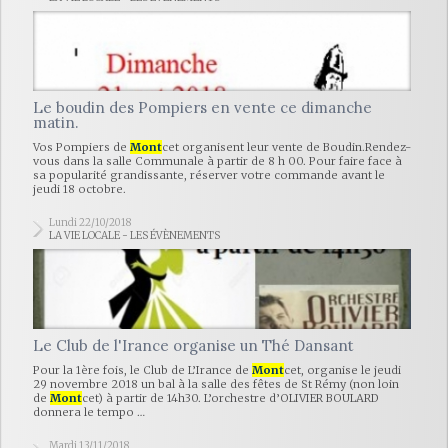
Le boudin des Pompiers en vente ce dimanche
matin.
Vos Pompiers de
Mont
cet organisent leur vente de Boudin.Rendez-
vous dans la salle Communale à partir de 8 h 00. Pour faire face à
sa popularité grandissante, réserver votre commande avant le
jeudi 18 octobre.
Lundi 22/10/2018
LA VIE LOCALE - LES ÉVÈNEMENTS
Le Club de l'Irance organise un Thé Dansant
Pour la 1ère fois, le Club de L’Irance de
Mont
cet, organise le jeudi
29 novembre 2018 un bal à la salle des fêtes de St Rémy (non loin
de
Mont
cet) à partir de 14h30. L’orchestre d’OLIVIER BOULARD
donnera le tempo …
Mardi 13/11/2018