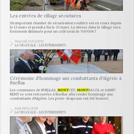
Les entrées de village sécurisées
Un important chantier de sécurisation routière est en cours depuis
le 12 mars et prendra fin le 23 mars. La vitesse dans le village sera
fortement diminuée pour un coût total de 50000€ !
Mercredi 21/03/2018
LA VIE LOCALE - LES ÉVÈNEMENTS
Cérémonie d'hommage aux combattants d'Algérie à
Buellas
Les communes de BUELLAS,
MONT
CET,
MONT
RACOL et SAINT-
REMY se sont retrouvées à Buellas afin rendre hommage aux
combattants d'Algérie. Les porte-drapeaux ont été honoré.
Jeudi 19/04/2018
LA VIE LOCALE - LES ÉVÈNEMENTS