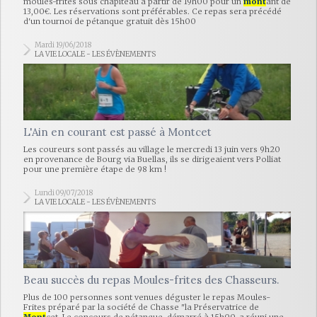
moules-frites sous chapiteau à partir de 19h00 pour un
mont
ant de
13,00€. Les réservations sont préférables. Ce repas sera précédé
d'un tournoi de pétanque gratuit dès 15h00
Mardi 19/06/2018
LA VIE LOCALE - LES ÉVÈNEMENTS
L'Ain en courant est passé à Montcet
Les coureurs sont passés au village le mercredi 13 juin vers 9h20
en provenance de Bourg via Buellas, ils se dirigeaient vers Polliat
pour une première étape de 98 km !
Lundi 09/07/2018
LA VIE LOCALE - LES ÉVÈNEMENTS
Beau succès du repas Moules-frites des Chasseurs.
Plus de 100 personnes sont venues déguster le repas Moules-
Frites préparé par la société de Chasse "la Préservatrice de