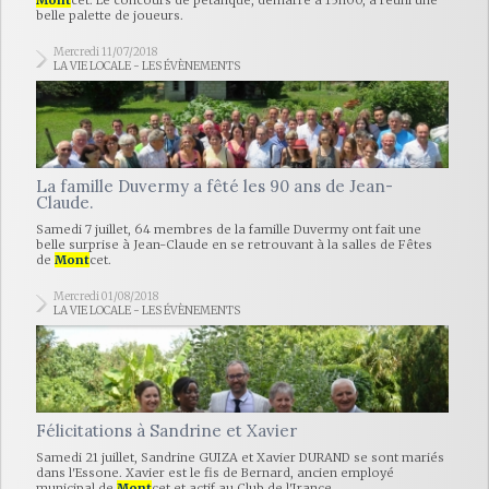
Mont
cet. Le concours de pétanque, démarré à 15h00, a réuni une
belle palette de joueurs.
Mercredi 11/07/2018
LA VIE LOCALE - LES ÉVÈNEMENTS
La famille Duvermy a fêté les 90 ans de Jean-
Claude.
Samedi 7 juillet, 64 membres de la famille Duvermy ont fait une
belle surprise à Jean-Claude en se retrouvant à la salles de Fêtes
de
Mont
cet.
Mercredi 01/08/2018
LA VIE LOCALE - LES ÉVÈNEMENTS
Félicitations à Sandrine et Xavier
Samedi 21 juillet, Sandrine GUIZA et Xavier DURAND se sont mariés
dans l'Essone. Xavier est le fis de Bernard, ancien employé
municipal de
Mont
cet et actif au Club de l'Irance