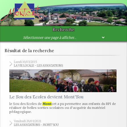
Recherche
Résultat de la recherche
Lundi 16/03/2015
LA VIE LOCALE - LES ASSOCIATIONS
Le Sou des Ecoles devient Mont'Sou
le Sou des Ecoles de
Mont
cet a pu permettre aux enfants du RPI de
réaliser de belles sorties scolaires ou d’acquérir du matériel
pédagogique.
Vendredi 26/03/2021
LES ASSOCIATIONS - MONT'SOU