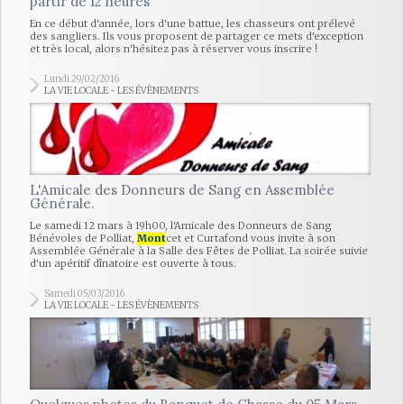
partir de 12 heures
En ce début d'année, lors d'une battue, les chasseurs ont prélevé
des sangliers. Ils vous proposent de partager ce mets d'exception
et très local, alors n'hésitez pas à réserver vous inscrire !
Lundi 29/02/2016
LA VIE LOCALE - LES ÉVÈNEMENTS
L'Amicale des Donneurs de Sang en Assemblée
Générale.
Le samedi 12 mars à 19h00, l'Amicale des Donneurs de Sang
Bénévoles de Polliat,
Mont
cet et Curtafond vous invite à son
Assemblée Générale à la Salle des Fêtes de Polliat. La soirée suivie
d'un apéritif dînatoire est ouverte à tous.
Samedi 05/03/2016
LA VIE LOCALE - LES ÉVÈNEMENTS