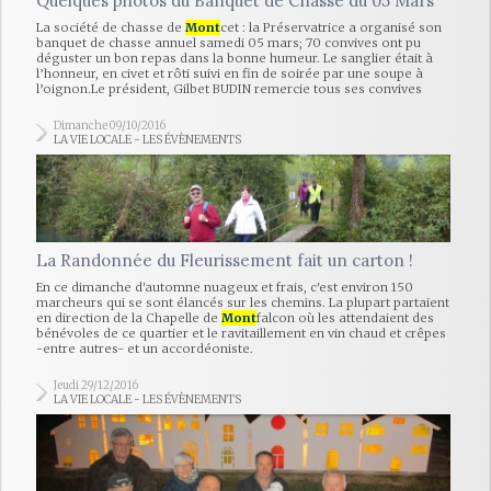
Quelques photos du Banquet de Chasse du 05 Mars
La société de chasse de
Mont
cet : la Préservatrice a organisé son
banquet de chasse annuel samedi 05 mars; 70 convives ont pu
déguster un bon repas dans la bonne humeur. Le sanglier était à
l’honneur, en civet et rôti suivi en fin de soirée par une soupe à
l’oignon.Le président, Gilbet BUDIN remercie tous ses convives
Dimanche 09/10/2016
LA VIE LOCALE - LES ÉVÈNEMENTS
La Randonnée du Fleurissement fait un carton !
En ce dimanche d'automne nuageux et frais, c'est environ 150
marcheurs qui se sont élancés sur les chemins. La plupart partaient
en direction de la Chapelle de
Mont
falcon où les attendaient des
bénévoles de ce quartier et le ravitaillement en vin chaud et crêpes
-entre autres- et un accordéoniste.
Jeudi 29/12/2016
LA VIE LOCALE - LES ÉVÈNEMENTS