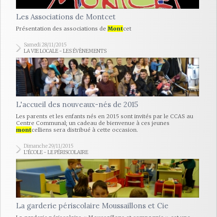
Les Associations de Montcet
Présentation des associations de
Mont
cet
Samedi 28/11/2015
LA VIE LOCALE - LES ÉVÈNEMENTS
L'accueil des nouveaux-nés de 2015
Les parents et les enfants nés en 2015 sont invités par le CCAS au
Centre Communal; un cadeau de bienvenue à ces jeunes
mont
celliens sera distribué à cette occasion.
Dimanche 29/11/2015
L'ÉCOLE - LE PÉRISCOLAIRE
La garderie périscolaire Moussaillons et Cie