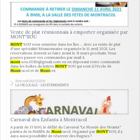
Vente de plat réunionnais à emporter organisée par
MONT'SOU
MONT
’SOU vous emmène dans les îles ... Avec sa vente de plat
d’une spécialité Réunionnaise organisée le 11 avril 2021. Les
réservations doivent se faire avant le 31 mars prochain. Vous
pouvez passer vos commandes par mail à
mont
.sou.01310@gmail.com ou en déposant votre commande
dans les boîtes du lettres
MONT
’SOU qui sont à l’école de
Mont
racol et de
Mont
cet.
Mercredi 06/03/2019
LA VIE LOCALE - LES ÉVÈNEMENTS
Carnaval des Enfants à Montracol
A partir de 15 h00, le défilé du Carvaval "Le Monde des Vivants"
partira de la MARPA de
Mont
racol. Organisé par
MONT
'SOU, il y
aura aussi possibilité de réserver des Bugnes !