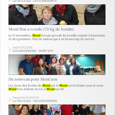
LA VIE LOCALE - LES ÉVÈNEMENTS
Mont'Sou a vendu 270 kg de boudin
Le 17 novembre,
Mont
'Sou proposait du boudin cuisiné à l'ancienne
et des pommes. Plat de saison qui a eu beaucoup de succès
Jeudi 07/02/2019
LES ASSOCIATIONS - MONT'SOU
Du nouveau pour Mont’sou
Les Sous des Ecoles de
Mont
cet et
Mont
racol réunis sous le nom
Mont
'Sou étaient en AG à
Mont
racol0
Dimanche 01/09/2019
LA VIE LOCALE - LES ASSOCIATIONS