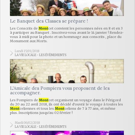
Le Banquet des Classes se prépare !
Les Conscrits de
Mont
cet convient les personnes nées en 8 et en 3
à participer au Banquet . Inscrivez-vous avant le 14 janvier ! Rendez-
vous à midi pour la photo et un hommage aux conscrits , place du
Monument aux Morts.
Lundi 15/01/2018
LA VIE LOCALE - LES ÉVÈNEMENTS
L'Amicale des Pompiers vous proposent de les
accompagner.
Les Pompiers de
Mont
cet organisent un voyage dans le Périgord
du 20 au 22 avril 2018, ils ont décidé d'ouvrir le voyage à toutes les
Mont
celiennes et tous les
Mont
celiens de 7 à 77 ans, et même
plus. Inscriptions jusqu'au 02 février !
Mardi 06/02/2018
LA VIE LOCALE - LES ÉVÈNEMENTS