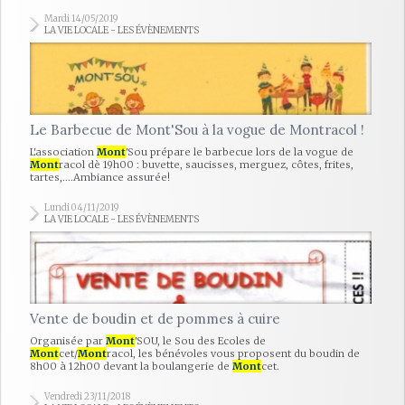
Mardi 14/05/2019
LA VIE LOCALE - LES ÉVÈNEMENTS
Le Barbecue de Mont'Sou à la vogue de Montracol !
L'association
Mont
'Sou prépare le barbecue lors de la vogue de
Mont
racol dè 19h00 : buvette, saucisses, merguez, côtes, frites,
tartes,....Ambiance assurée!
Lundi 04/11/2019
LA VIE LOCALE - LES ÉVÈNEMENTS
Vente de boudin et de pommes à cuire
Organisée par
Mont
'SOU, le Sou des Ecoles de
Mont
cet/
Mont
racol, les bénévoles vous proposent du boudin de
8h00 à 12h00 devant la boulangerie de
Mont
cet.
Vendredi 23/11/2018