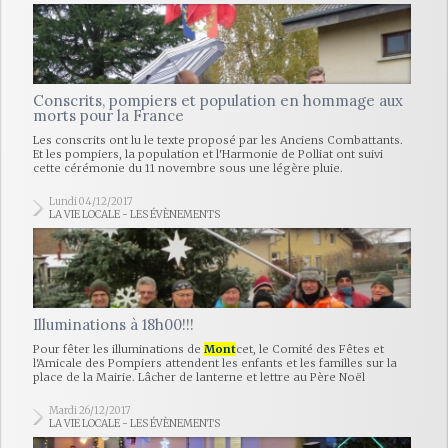
Conscrits, pompiers et population en hommage aux
morts pour la France
Les conscrits ont lu le texte proposé par les Anciens Combattants.
Et les pompiers, la population et l'Harmonie de Polliat ont suivi
cette cérémonie du 11 novembre sous une légère pluie.
Lundi 04/12/2017
LA VIE LOCALE - LES ÉVÈNEMENTS
Illuminations à 18h00!!!
Pour fêter les illuminations de
Mont
cet, le Comité des Fêtes et
l'Amicale des Pompiers attendent les enfants et les familles sur la
place de la Mairie. Lâcher de lanterne et lettre au Père Noël
Mardi 26/12/2017
LA VIE LOCALE - LES ÉVÈNEMENTS