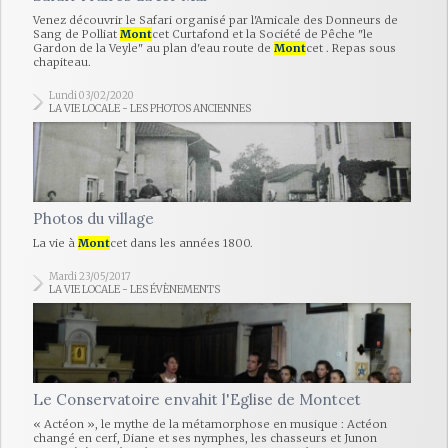
Venez découvrir le Safari organisé par l'Amicale des Donneurs de
Sang de Polliat
Mont
cet Curtafond et la Société de Pêche "le
Gardon de la Veyle" au plan d'eau route de
Mont
cet . Repas sous
chapiteau.
Lundi 03/02/2020
LA VIE LOCALE - LES PHOTOS ANCIENNES
Photos du village
La vie à
Mont
cet dans les années 1800.
Mardi 23/05/2017
LA VIE LOCALE - LES ÉVÈNEMENTS
Le Conservatoire envahit l'Eglise de Montcet
« Actéon », le mythe de la métamorphose en musique : Actéon
changé en cerf, Diane et ses nymphes, les chasseurs et Junon