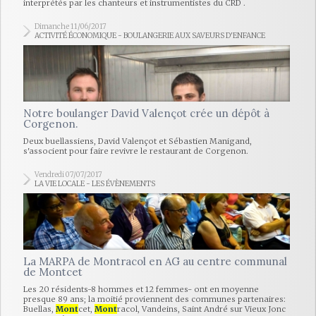
interprétés par les chanteurs et instrumentistes du CRD .
Dimanche 11/06/2017
ACTIVITÉ ÉCONOMIQUE - BOULANGERIE AUX SAVEURS D'ENFANCE
Notre boulanger David Valençot crée un dépôt à
Corgenon.
Deux buellassiens, David Valençot et Sébastien Manigand,
s'associent pour faire revivre le restaurant de Corgenon.
Vendredi 07/07/2017
LA VIE LOCALE - LES ÉVÈNEMENTS
La MARPA de Montracol en AG au centre communal
de Montcet
Les 20 résidents-8 hommes et 12 femmes- ont en moyenne
presque 89 ans; la moitié proviennent des communes partenaires:
Buellas,
Mont
cet,
Mont
racol, Vandeins, Saint André sur Vieux Jonc