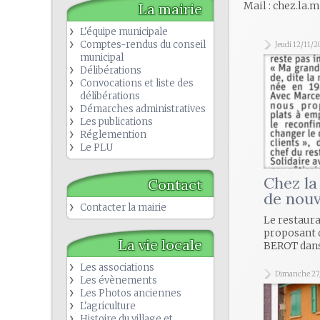
Mail : chez.la
La mairie
L'équipe municipale
Comptes-rendus du conseil
Jeudi 12/11/
municipal
Délibérations
Convocations et liste des
délibérations
Démarches administratives
Les publications
Réglemention
Le PLU
Chez la
Contact
de nouv
Contacter la mairie
Le restaura
proposant d
La vie locale
BEROT dan
Les associations
Dimanche 27
Les évènements
Les Photos anciennes
L'agriculture
Histoire du village et