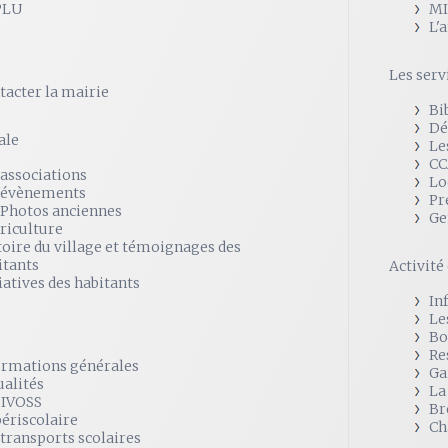
PLU
MI
L'
Les serv
tacter la mairie
Bi
Dé
ale
Le
CC
 associations
Lo
 évènements
Pr
 Photos anciennes
Ge
griculture
toire du village et témoignages des
itants
Activit
iatives des habitants
In
Le
Bo
Re
ormations générales
Ga
ualités
La
SIVOSS
Br
périscolaire
Ch
 transports scolaires