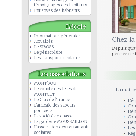
témoignages des habitants
Initiatives des habitants
L'école
Informations générales
Chez la
Actualités
Le SIVOSS
Depuis quat
Le périscolaire
gère ce res
Les transports scolaires
Les associations
MONT'SOU
Le comité des fêtes de
La mairi
MONTCET
Le Club de l'Irance
L'é
L'amicale des sapeurs-
Com
pompiers
Dél
La société de chasse
Con
La garderie MOUSSAILLON
Dém
L'association des restaurants
Les
scolaires
Rég