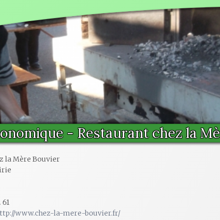
conomique - Restaurant chez la M
z la Mère Bouvier
irie
2 61
ttp://www.chez-la-mere-bouvier.fr/