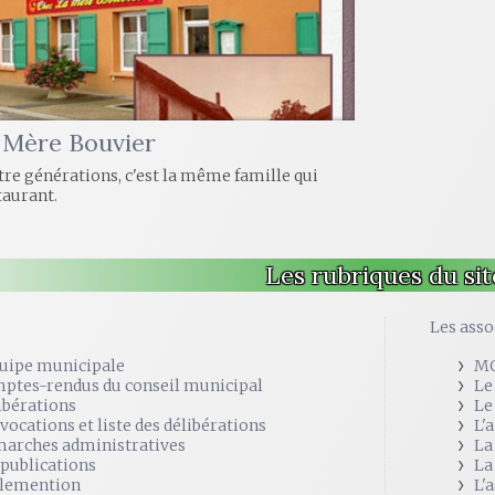
 Mère Bouvier
re générations, c'est la même famille qui
taurant.
Les rubriques du sit
e
Les asso
quipe municipale
M
ptes-rendus du conseil municipal
Le
ibérations
Le
vocations et liste des délibérations
L'
arches administratives
La
 publications
La
lemention
L'