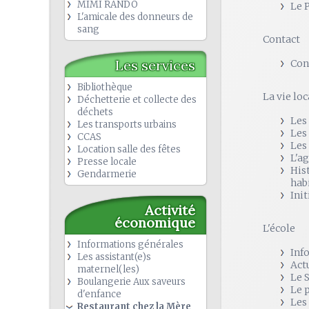
MIMI RANDO
Le 
L'amicale des donneurs de
sang
Contact
Les services
Con
Bibliothèque
La vie loc
Déchetterie et collecte des
déchets
Les
Les transports urbains
Les
CCAS
Les
Location salle des fêtes
L'a
Presse locale
His
Gendarmerie
hab
Init
Activité
économique
L'école
Informations générales
Inf
Les assistant(e)s
Act
maternel(les)
Le 
Boulangerie Aux saveurs
Le 
d'enfance
Les
Restaurant chez la Mère