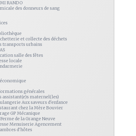
MI RANDO
amicale des donneurs de sang
ices
bliothèque
chetterie et collecte des déchets
s transports urbains
AS
cation salle des fêtes
esse locale
ndarmerie
é économique
formations générales
s assistant(e)s maternel(les)
ulangerie Aux saveurs d'enfance
staurant chez la Mère Bouvier
rage GP Mécanique
 Ferme de la Grange Neuve
esse Menuiserie Agencement
ambres d'hôtes