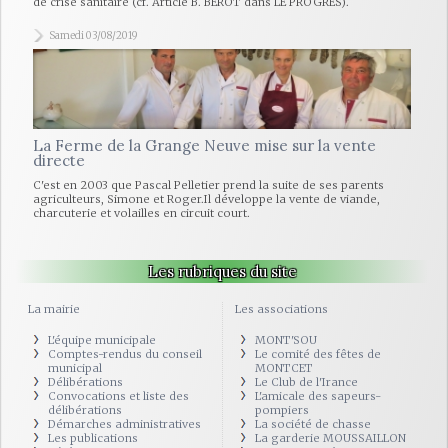
de crise sanitaire (cf. Article B. BEROT dans LE PROGRES).
Samedi 03/08/2019
La Ferme de la Grange Neuve mise sur la vente
directe
C'est en 2003 que Pascal Pelletier prend la suite de ses parents
agriculteurs, Simone et Roger.Il développe la vente de viande,
charcuterie et volailles en circuit court.
Les rubriques du site
La mairie
Les associations
L'équipe municipale
MONT'SOU
Comptes-rendus du conseil
Le comité des fêtes de
municipal
MONTCET
Délibérations
Le Club de l'Irance
Convocations et liste des
L'amicale des sapeurs-
délibérations
pompiers
Démarches administratives
La société de chasse
Les publications
La garderie MOUSSAILLON