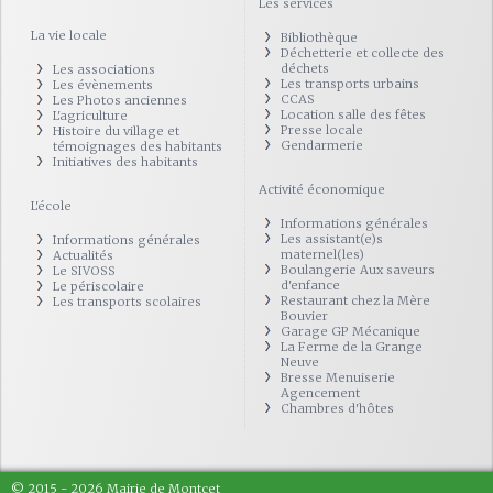
Les services
La vie locale
Bibliothèque
Déchetterie et collecte des
déchets
Les associations
Les transports urbains
Les évènements
CCAS
Les Photos anciennes
Location salle des fêtes
L'agriculture
Presse locale
Histoire du village et
Gendarmerie
témoignages des habitants
Initiatives des habitants
Activité économique
L'école
Informations générales
Les assistant(e)s
Informations générales
maternel(les)
Actualités
Boulangerie Aux saveurs
Le SIVOSS
d'enfance
Le périscolaire
Restaurant chez la Mère
Les transports scolaires
Bouvier
Garage GP Mécanique
La Ferme de la Grange
Neuve
Bresse Menuiserie
Agencement
Chambres d'hôtes
© 2015 - 2026 Mairie de Montcet