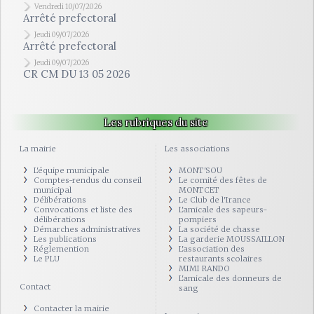
Vendredi 10/07/2026
Arrêté prefectoral
Jeudi 09/07/2026
Arrêté prefectoral
Jeudi 09/07/2026
CR CM DU 13 05 2026
Les rubriques du site
La mairie
Les associations
L'équipe municipale
MONT'SOU
Comptes-rendus du conseil
Le comité des fêtes de
municipal
MONTCET
Délibérations
Le Club de l'Irance
Convocations et liste des
L'amicale des sapeurs-
délibérations
pompiers
Démarches administratives
La société de chasse
Les publications
La garderie MOUSSAILLON
Réglemention
L'association des
Le PLU
restaurants scolaires
MIMI RANDO
L'amicale des donneurs de
Contact
sang
Contacter la mairie