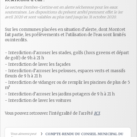
Le secteur Dombes-Certine est en alerte sécheresse pour les eaux
souterraines. Les dispositions du présent arrêté prennent effet le 1er
avril 2020 et sont valables au plus tard jusqu’au 31 octobre 2020.
Sur les communes placées en situation d’alerte, dont Montcet
fait partie, les prélèvements et l’utilisation de l’eau sont limités
ou interdits.
- Interdiction d’arroser les stades, golfs (hors greens et départ
de golf) de 9h à 21 h
- Interdiction de laver les façades
- Interdiction d’arroser les pelouses, espaces verts et massifs
fleuris de 9 h à 21 h
- Interdiction de vidanger ou de remplir les piscines de plus de 5
m³
- Interdiction d’arroser les jardins potagers de 9 h à 21 h
- Interdiction de laver les voitures
Vous pouvez retrouver l'intégralité de l'arrêté
ICI
.
Vous aimerez peut
COMPTE-RENDU DU CONSEIL MUNICIPAL DU