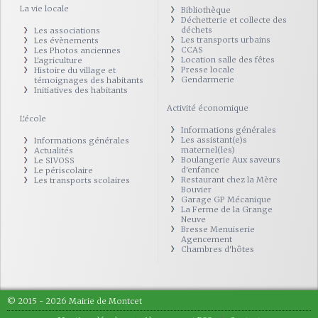
La vie locale
Bibliothèque
Déchetterie et collecte des
déchets
Les associations
Les transports urbains
Les évènements
CCAS
Les Photos anciennes
Location salle des fêtes
L'agriculture
Presse locale
Histoire du village et
Gendarmerie
témoignages des habitants
Initiatives des habitants
Activité économique
L'école
Informations générales
Les assistant(e)s
Informations générales
maternel(les)
Actualités
Boulangerie Aux saveurs
Le SIVOSS
d'enfance
Le périscolaire
Restaurant chez la Mère
Les transports scolaires
Bouvier
Garage GP Mécanique
La Ferme de la Grange
Neuve
Bresse Menuiserie
Agencement
Chambres d'hôtes
© 2015 - 2026 Mairie de Montcet