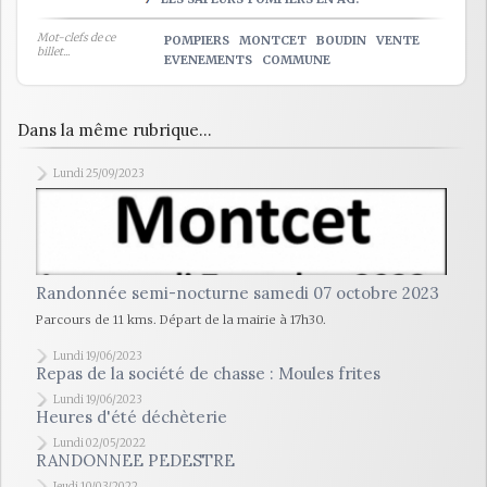
Mot-clefs de ce
POMPIERS
MONTCET
BOUDIN
VENTE
billet...
EVENEMENTS
COMMUNE
Dans la même rubrique...
Lundi 25/09/2023
Randonnée semi-nocturne samedi 07 octobre 2023
Parcours de 11 kms. Départ de la mairie à 17h30.
Lundi 19/06/2023
Repas de la société de chasse : Moules frites
Lundi 19/06/2023
Heures d'été déchèterie
Lundi 02/05/2022
RANDONNEE PEDESTRE
Jeudi 10/03/2022