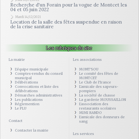
Recherche d'un Forain pour la vogue de Montcet les
04 et 05 juin 2022
Mardi 14/12/2021
Location de la salle des fêtes suspendue en raison
de la crise sanitaire
Les rubriques du site
La mairie
Les associations
L'équipe municipale
MONT'SOU
Comptes-rendus du conseil
Le comité des fêtes de
municipal
MONTCET
Délibérations
Le Club de l'Irance
Convocations et liste des
L'amicale des sapeurs-
délibérations
pompiers
Démarches administratives
La société de chasse
Les publications
La garderie MOUSSAILLON
Réglemention
L'association des
Le PLU
restaurants scolaires
MIMI RANDO
L'amicale des donneurs de
Contact
sang
Contacter la mairie
Les services