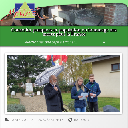
Conscrits, pompiers et population en hommage aux
morts pour la France
LA VIE LOCALE
-
LES ÉVÈNEMENTS
14/11/2017