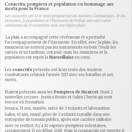
Conscrits, pompiers et population en hommage aux
morts pour la France
Les conscrits ont lu le texte proposé par les Anciens Combattants. Et les
pompiers, la population et l'Harmonie de Polliat ont suivi cette
cérémonie du 11 novembre sous une légère pluie.
La pluie a accompagné cette cérémonie et a perturbé
l'accompagnement de l'Harmonie. En effet, avec la pluie, les
musiciens ne sortent pas les instruments en bois ! Seuls les
cuivres et un tambour, ont joué; mais les musiciens et la
population ont repris la
Marseillaise
en cœur.
Les
conscrits
présents ont lu un texte des Anciens
Combattants relatant l'année 1917 avec ses batailles et ses
morts.
Étaient présents aussi les
Pompiers de Montcet
. Dont 2
nouvelles recrues : Jessica Rosier et Salim Cherni qui sont
encore en formation.
Jessica, 33 ans, mariée, mère de 2 enfants et laborantine.
Salim, 41 ans, marié, père de 2 enfants travaille dans une
entreprise de travaux publics, après une carrière militaire.
Avec ce renfort, il y a 10 sapeurs-pompiers volontaires;
certainement 11 en début 2018. Mais la compagnie est ouverte à