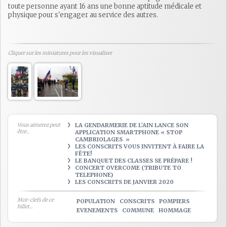
toute personne ayant 16 ans une bonne aptitude médicale et
physique pour s'engager au service des autres.
Cliquer sur les miniatures pour les visualiser
Vous aimerez peut
LA GENDARMERIE DE L’AIN LANCE SON
être...
APPLICATION SMARTPHONE « STOP
CAMBRIOLAGES »
LES CONSCRITS VOUS INVITENT À FAIRE LA
FÊTE!
LE BANQUET DES CLASSES SE PRÉPARE !
CONCERT OVERCOME (TRIBUTE TO
TELEPHONE)
LES CONSCRITS DE JANVIER 2020
Mot-clefs de ce
POPULATION
CONSCRITS
POMPIERS
billet...
EVENEMENTS
COMMUNE
HOMMAGE