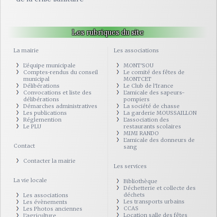
Les rubriques du site
La mairie
Les associations
L'équipe municipale
MONT'SOU
Comptes-rendus du conseil
Le comité des fêtes de
municipal
MONTCET
Délibérations
Le Club de l'Irance
Convocations et liste des
L'amicale des sapeurs-
délibérations
pompiers
Démarches administratives
La société de chasse
Les publications
La garderie MOUSSAILLON
Réglemention
L'association des
Le PLU
restaurants scolaires
MIMI RANDO
L'amicale des donneurs de
Contact
sang
Contacter la mairie
Les services
La vie locale
Bibliothèque
Déchetterie et collecte des
déchets
Les associations
Les transports urbains
Les évènements
CCAS
Les Photos anciennes
Location salle des fêtes
L'agriculture