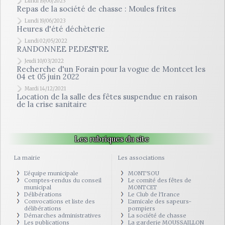
Lundi 19/06/2023
Repas de la société de chasse : Moules frites
Lundi 19/06/2023
Heures d'été déchèterie
Lundi 02/05/2022
RANDONNEE PEDESTRE
Jeudi 10/03/2022
Recherche d'un Forain pour la vogue de Montcet les
04 et 05 juin 2022
Mardi 14/12/2021
Location de la salle des fêtes suspendue en raison
de la crise sanitaire
Les rubriques du site
La mairie
Les associations
L'équipe municipale
MONT'SOU
Comptes-rendus du conseil
Le comité des fêtes de
municipal
MONTCET
Délibérations
Le Club de l'Irance
Convocations et liste des
L'amicale des sapeurs-
délibérations
pompiers
Démarches administratives
La société de chasse
Les publications
La garderie MOUSSAILLON