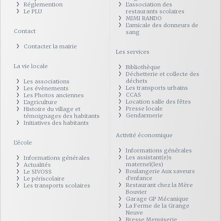
Réglemention
L'association des
Le PLU
restaurants scolaires
MIMI RANDO
L'amicale des donneurs de
Contact
sang
Contacter la mairie
Les services
La vie locale
Bibliothèque
Déchetterie et collecte des
déchets
Les associations
Les transports urbains
Les évènements
CCAS
Les Photos anciennes
Location salle des fêtes
L'agriculture
Presse locale
Histoire du village et
Gendarmerie
témoignages des habitants
Initiatives des habitants
Activité économique
L'école
Informations générales
Les assistant(e)s
Informations générales
maternel(les)
Actualités
Boulangerie Aux saveurs
Le SIVOSS
d'enfance
Le périscolaire
Restaurant chez la Mère
Les transports scolaires
Bouvier
Garage GP Mécanique
La Ferme de la Grange
Neuve
Bresse Menuiserie