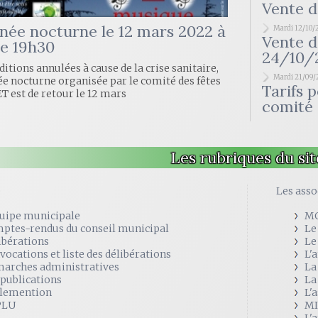
Vente d
ée nocturne le 12 mars 2022 à
Mardi 12/10/
Vente d
de 19h30
24/10/
ditions annulées à cause de la crise sanitaire,
Mardi 21/09/
e nocturne organisée par le comité des fêtes
Tarifs 
 est de retour le 12 mars
comité
Les rubriques du sit
e
Les asso
quipe municipale
M
ptes-rendus du conseil municipal
Le
ibérations
Le
vocations et liste des délibérations
L'
arches administratives
La
 publications
La
lemention
L'
PLU
MI