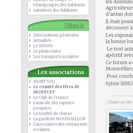
les Assistan
témoignages des habitants
Agriculteur
Initiatives des habitants
d’antan dont
Il était pos
L'école
découvert à 
Les exposan
Informations générales
Actualités
la bonne h
Le SIVOSS
Le tout ani
Le périscolaire
apéritif ave
Les transports scolaires
Ce forum a 
Montcéllien
Les associations
Pour conclu
MONT'SOU
Sylvie SI
Le comité des fêtes de
MONTCET
Le Club de l'Irance
Cliquer sur les
L'amicale des sapeurs-
pompiers
La société de chasse
La garderie MOUSSAILLON
L'association des restaurants
scolaires