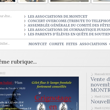
t être...
LES ASSOCIATIONS DE MONTCET
CONCERT OVERCOME (TRIBUTE TO TELEPHO
ASSEMBLÉE GÉNÉRALE DU COMITÉ DES FÊTES 
LES ASSOCIATIONS DE GYMNASTIQUE FUSION
LES PARENTS D'ÉLÈVES EN QUÊTE DE SOUTIE
illet...
MONTCET
COMITE
FETES
ASSOCIATIONS
ême rubrique...
/2022
Mercredi 10/
Vente 
novembr
MONT
Mardi 12/10/
Nouvell
Mardi 12/10/