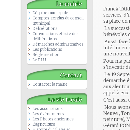
La mairie
Franck TARP
L'équipe municipale
services, d’
Comptes-rendus du conseil
sa place en 
municipal
La successio
Délibérations
Convocations et liste des
bénévoles qu
délibérations
Aussi, face 
Démarches administratives
intérim en 
Les publications
une nouvell
Réglemention
Le PLU
Pour ma part
s’investir d
Contact
Le 19 Septe
démarche éta
Contacter la mairie
aux alentour
appel à eux 
La vie locale
C’est aussi 
Nous avons 
Les associations
Neuve , Tony
Les évènements
peinture), 
Les Photos anciennes
L'agriculture
Gérard PONCE
Histoire du village et