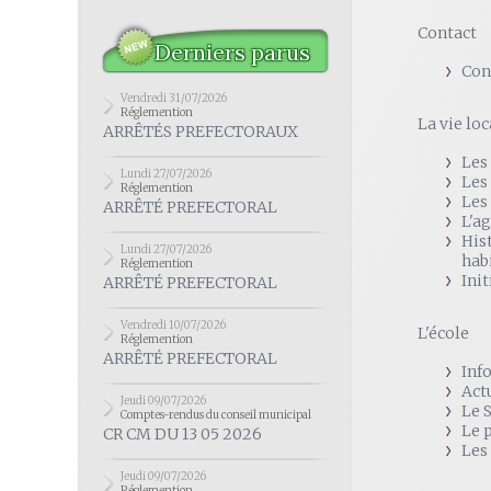
Contact
Derniers parus
Con
Vendredi 31/07/2026
Réglemention
La vie loc
ARRÊTÉS PREFECTORAUX
Les
Lundi 27/07/2026
Les
Réglemention
Les
ARRÊTÉ PREFECTORAL
L'a
His
Lundi 27/07/2026
hab
Réglemention
Init
ARRÊTÉ PREFECTORAL
Vendredi 10/07/2026
L'école
Réglemention
ARRÊTÉ PREFECTORAL
Inf
Act
Jeudi 09/07/2026
Le 
Comptes-rendus du conseil municipal
Le 
CR CM DU 13 05 2026
Les
Jeudi 09/07/2026
Réglemention