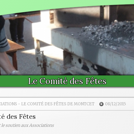
Le Comité des Fêtes
CIATIONS
-
LE COMITÉ DES FÊTES DE MONTCET
08/12/2015
é des Fêtes
 le soutien aux Associations