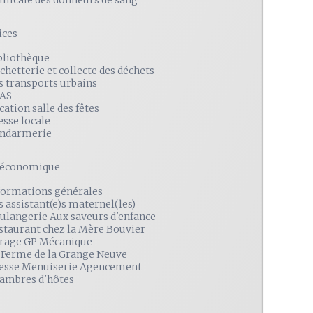
amicale des donneurs de sang
ices
bliothèque
chetterie et collecte des déchets
s transports urbains
AS
cation salle des fêtes
esse locale
ndarmerie
é économique
formations générales
s assistant(e)s maternel(les)
ulangerie Aux saveurs d'enfance
staurant chez la Mère Bouvier
rage GP Mécanique
 Ferme de la Grange Neuve
esse Menuiserie Agencement
ambres d'hôtes