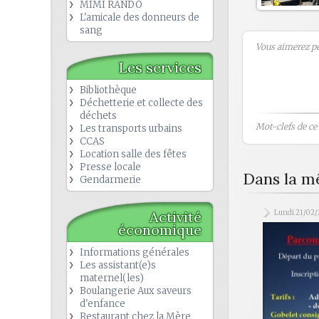
MIMI RANDO
L'amicale des donneurs de
sang
Vous aimerez peu
Les services
Bibliothèque
Déchetterie et collecte des
déchets
Mot-clefs de ce b
Les transports urbains
CCAS
Location salle des fêtes
Presse locale
Dans la m
Gendarmerie
Activité
Lundi 21/02
économique
Informations générales
Les assistant(e)s
maternel(les)
Boulangerie Aux saveurs
d'enfance
Restaurant chez la Mère