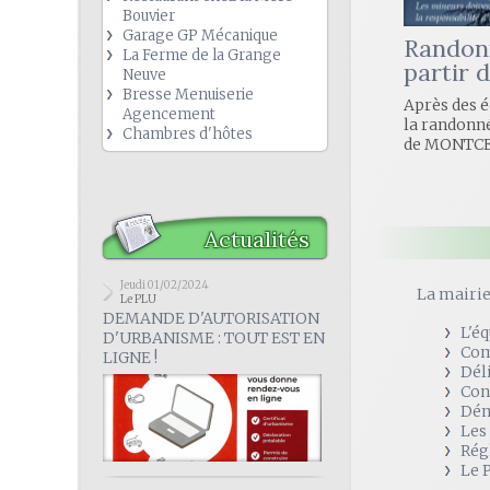
Bouvier
Garage GP Mécanique
Randonn
La Ferme de la Grange
partir 
Neuve
Bresse Menuiserie
Après des é
Agencement
la randonné
Chambres d'hôtes
de MONTCET
Actualités
Jeudi 01/02/2024
La mairi
Le PLU
DEMANDE D'AUTORISATION
L'é
D'URBANISME : TOUT EST EN
Com
LIGNE !
Dél
Con
Dém
Les
Rég
Le 