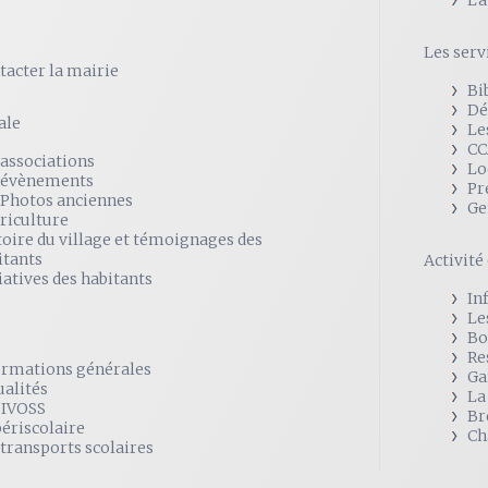
L'
Les serv
tacter la mairie
Bi
Dé
ale
Le
CC
 associations
Lo
 évènements
Pr
 Photos anciennes
Ge
griculture
toire du village et témoignages des
itants
Activit
iatives des habitants
In
Le
Bo
Re
ormations générales
Ga
ualités
La
SIVOSS
Br
périscolaire
Ch
 transports scolaires