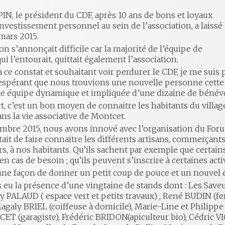
IN, le président du CDF, après 10 ans de bons et loyaux
investissement personnel au sein de l’association, a laissé
mars 2015.
n s’annonçait difficile car la majorité de l’équipe de
i l’entourait, quittait également l’association.
à ce constat et souhaitant voir perdurer le CDF, je me suis
espérant que nous trouvions une nouvelle personne cette 
e équipe dynamique et impliquée d’une dizaine de bénév
, c’est un bon moyen de connaitre les habitants du village
ans la vie associative de Montcet.
mbre 2015, nous avons innové avec l’organisation du Foru
it de faire connaitre les différents artisans, commerçants, 
s, à nos habitants. Qu’ils sachent par exemple que certains
en cas de besoin ; qu’ils peuvent s’inscrire à certaines acti
une façon de donner un petit coup de pouce et un nouvel él
eu la présence d’une vingtaine de stands dont : Les Saveu
 PALAUD ( espace vert et petits travaux) , René BUDIN (fen
Magaly BRIEL (coiffeuse à domicile), Marie-Line et Phili
T (garagiste), Frédéric BRIDON(apiculteur bio), Cédric VIC