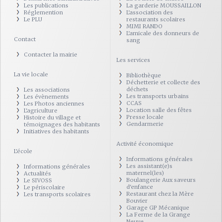
Les publications
La garderie MOUSSAILLON
Réglemention
L'association des
Le PLU
restaurants scolaires
MIMI RANDO
L'amicale des donneurs de
Contact
sang
Contacter la mairie
Les services
La vie locale
Bibliothèque
Déchetterie et collecte des
déchets
Les associations
Les transports urbains
Les évènements
CCAS
Les Photos anciennes
Location salle des fêtes
L'agriculture
Presse locale
Histoire du village et
Gendarmerie
témoignages des habitants
Initiatives des habitants
Activité économique
L'école
Informations générales
Les assistant(e)s
Informations générales
maternel(les)
Actualités
Boulangerie Aux saveurs
Le SIVOSS
d'enfance
Le périscolaire
Restaurant chez la Mère
Les transports scolaires
Bouvier
Garage GP Mécanique
La Ferme de la Grange
Neuve