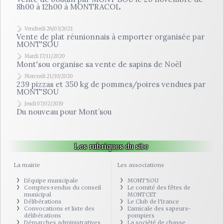
8h00 à 12h00 à MONTRACOL
Vendredi 26/03/2021
Vente de plat réunionnais à emporter organisée par
MONT'SOU
Mardi 17/11/2020
Mont'sou organise sa vente de sapins de Noël
Mercredi 21/10/2020
239 pizzas et 350 kg de pommes/poires vendues par
MONT'SOU
Jeudi 07/02/2019
Du nouveau pour Mont’sou
Les rubriques du site
La mairie
Les associations
L'équipe municipale
MONT'SOU
Comptes-rendus du conseil
Le comité des fêtes de
municipal
MONTCET
Délibérations
Le Club de l'Irance
Convocations et liste des
L'amicale des sapeurs-
délibérations
pompiers
Démarches administratives
La société de chasse