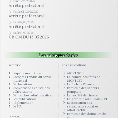
Lundi 27/07/2026
Arrêté prefectoral
Vendredi 10/07/2026
Arrêté prefectoral
Jeudi 09/07/2026
Arrêté prefectoral
Jeudi 09/07/2026
CR CM DU 13 05 2026
Les rubriques du site
La mairie
Les associations
L'équipe municipale
MONT'SOU
Comptes-rendus du conseil
Le comité des fêtes de
municipal
MONTCET
Délibérations
Le Club de l'Irance
Convocations et liste des
L'amicale des sapeurs-
délibérations
pompiers
Démarches administratives
La société de chasse
Les publications
La garderie MOUSSAILLON
Réglemention
L'association des
Le PLU
restaurants scolaires
MIMI RANDO
L'amicale des donneurs de
Contact
sang