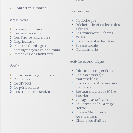
Contacter la mairie
Les services
La vie locale
Bibliothèque
Déchetterie et collecte des
déchets
Les associations
Les transports urbains
Les évènements
CCAS
Les Photos anciennes
Location salle des fêtes
L'agriculture
Presse locale
Histoire du village et
Gendarmerie
témoignages des habitants
Initiatives des habitants
Activité économique
L'école
Informations générales
Les assistant(e)s
Informations générales
maternel(les)
Actualités
Boulangerie Aux saveurs
Le SIVOSS
d'enfance
Le périscolaire
Restaurant chez la Mère
Les transports scolaires
Bouvier
Garage GP Mécanique
La Ferme de la Grange
Neuve
Bresse Menuiserie
Agencement
Chambres d'hôtes