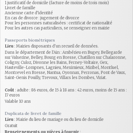
1 justificatif de domicile (facture de moins de trois mois)
Livret de famille
Ancienne carte d’identité
En cas de divorce : jugement de divorce
Pour les personnes naturalisées : certificat de nationalité
Pour les autres cas particuliers, se renseigner en mairie
Passeports biométriques
Lieu
: Mairies disposants d'un recueil de données.
Dans le département de l'Ain : Ambérieu en Bugey, Bellegarde
sur Valserine, Belley, Bourg en Bresse, Chatillon sur Chalaronne,
Coligny, Culoz, Divonne les Bains, Ferney-Voltaire, Gex,
Hauteville-Lompnes, Lagnieu, Meximieux, Miribel, Montluel,
Montrevel en Bresse, Nantua, Oyonnax, Perronas, Pont de Vaux,
Saint-Genis Pouilly, Trevoux, Villars les Dombes, Viriat.
Coût
: adulte : 86 euros, de 15 à 18 ans : 42 euros, moins de 15 ans :
17 euros
Valable 10 ans
Duplicata de livret de famille
Lieu
: Mairie du lieu de mariage ou du lieu de domicile
Gratuit
Renseignements ou pièces à fournir
: