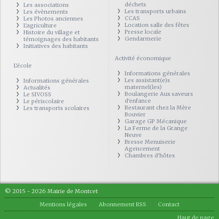
déchets
Les associations
Les transports urbains
Les évènements
CCAS
Les Photos anciennes
Location salle des fêtes
L'agriculture
Presse locale
Histoire du village et
Gendarmerie
témoignages des habitants
Initiatives des habitants
Activité économique
L'école
Informations générales
Les assistant(e)s
Informations générales
maternel(les)
Actualités
Boulangerie Aux saveurs
Le SIVOSS
d'enfance
Le périscolaire
Restaurant chez la Mère
Les transports scolaires
Bouvier
Garage GP Mécanique
La Ferme de la Grange
Neuve
Bresse Menuiserie
Agencement
Chambres d'hôtes
© 2015 - 2026 Mairie de Montcet
Mentions légales
Abonnement RSS
Contact
Haut de page