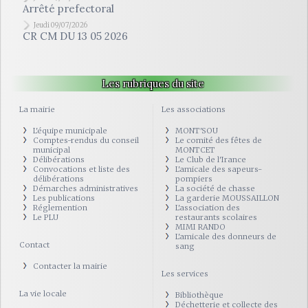
Arrêté prefectoral
Jeudi 09/07/2026
CR CM DU 13 05 2026
Les rubriques du site
La mairie
Les associations
L'équipe municipale
MONT'SOU
Comptes-rendus du conseil
Le comité des fêtes de
municipal
MONTCET
Délibérations
Le Club de l'Irance
Convocations et liste des
L'amicale des sapeurs-
délibérations
pompiers
Démarches administratives
La société de chasse
Les publications
La garderie MOUSSAILLON
Réglemention
L'association des
Le PLU
restaurants scolaires
MIMI RANDO
L'amicale des donneurs de
Contact
sang
Contacter la mairie
Les services
La vie locale
Bibliothèque
Déchetterie et collecte des