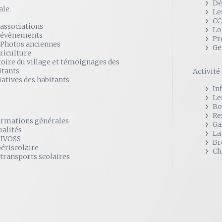
Dé
ale
Le
CC
 associations
Lo
 évènements
Pr
 Photos anciennes
Ge
griculture
toire du village et témoignages des
itants
Activit
iatives des habitants
In
Le
Bo
Re
ormations générales
Ga
ualités
La
SIVOSS
Br
périscolaire
Ch
 transports scolaires