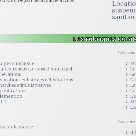
 11 kms. Départ de la mairie à 17h30.
Location
suspend
sanitai
Les rubriques du sit
e
Les asso
quipe municipale
M
ptes-rendus du conseil municipal
Le
ibérations
Le
vocations et liste des délibérations
L'
arches administratives
La
 publications
La
lemention
L'
PLU
MI
L'
Les serv
tacter la mairie
Bi