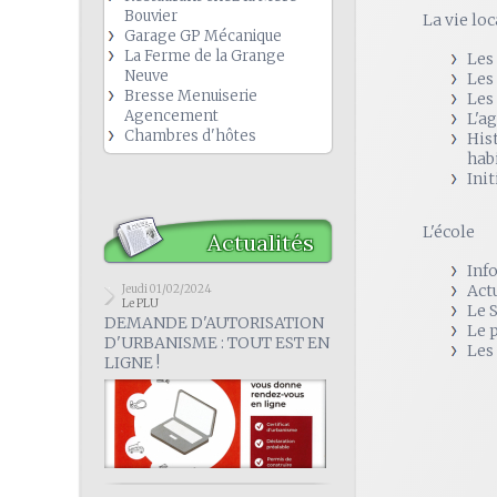
Bouvier
La vie loc
Garage GP Mécanique
La Ferme de la Grange
Les
Neuve
Les
Bresse Menuiserie
Les
Agencement
L'a
Chambres d'hôtes
His
hab
Init
L'école
Actualités
Inf
Act
Jeudi 01/02/2024
Le PLU
Le 
DEMANDE D'AUTORISATION
Le 
D'URBANISME : TOUT EST EN
Les
LIGNE !