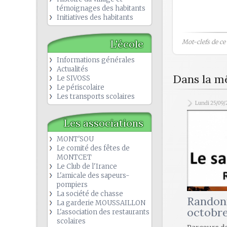
témoignages des habitants
Initiatives des habitants
L'école
Mot-clefs de ce b
Informations générales
Actualités
Dans la m
Le SIVOSS
Le périscolaire
Les transports scolaires
Lundi 25/09/
Les associations
MONT'SOU
Le comité des fêtes de
MONTCET
Le Club de l'Irance
L'amicale des sapeurs-
pompiers
La société de chasse
Randon
La garderie MOUSSAILLON
octobr
L'association des restaurants
scolaires