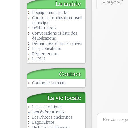
sera gros!!!
La mairie
L'équipe municipale
Comptes-rendus du conseil
municipal
Délibérations
Convocations et liste des
délibérations
Démarches administratives
Les publications
Réglemention
Le PLU
Contact
Contacter la mairie
La vie locale
Les associations
Les évènements
Les Photos anciennes
Vous aimerez peu
L'agriculture
Histoire du village et