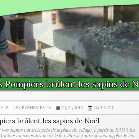
s Pompiers brûlent les sapins de N
CALE
-
LES ÉVÈNEMENTS
03/01/2018
14/01/2018
iers brûlent les sapins de Noël
vos sapins naturels près de la place du village : à partir de 10H30, les
ntcet interviendront sur le feu. Plus il y aura de sapins, plus le feu