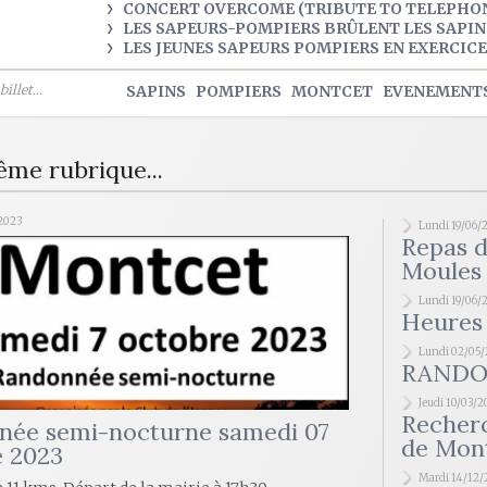
CONCERT OVERCOME (TRIBUTE TO TELEPHO
LES SAPEURS-POMPIERS BRÛLENT LES SAPIN
LES JEUNES SAPEURS POMPIERS EN EXERCICE
illet...
SAPINS
POMPIERS
MONTCET
EVENEMENT
ême rubrique...
2023
Lundi 19/06/
Repas d
Moules 
Lundi 19/06/
Heures 
Lundi 02/05
RANDO
Jeudi 10/03/
Recherc
née semi-nocturne samedi 07
de Mont
e 2023
Mardi 14/12/