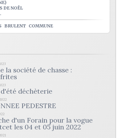
NE)
S DE NOËL
.
S
BRULENT
COMMUNE
2023
e la société de chasse :
frites
2023
d'été déchèterie
/2022
NNEE PEDESTRE
2022
he d'un Forain pour la vogue
cet les 04 et 05 juin 2022
2021