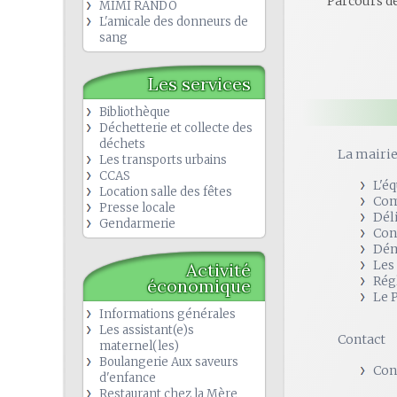
Parcours de
MIMI RANDO
L'amicale des donneurs de
sang
Les services
Bibliothèque
Déchetterie et collecte des
déchets
La mairi
Les transports urbains
CCAS
L'é
Location salle des fêtes
Com
Presse locale
Dél
Gendarmerie
Con
Dém
Les
Activité
Rég
économique
Le 
Informations générales
Les assistant(e)s
Contact
maternel(les)
Boulangerie Aux saveurs
Con
d'enfance
Restaurant chez la Mère