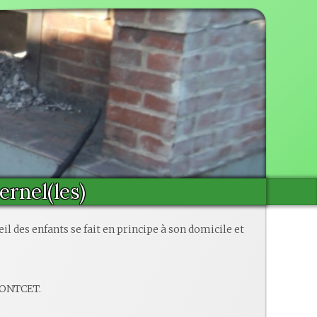
ernel(les)
eil des enfants se fait en principe à son domicile et
MONTCET.