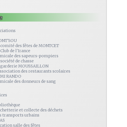
e
ciations
ONT'SOU
 comité des fêtes de MONTCET
 Club de l'Irance
amicale des sapeurs-pompiers
 société de chasse
 garderie MOUSSAILLON
association des restaurants scolaires
MI RANDO
amicale des donneurs de sang
ices
bliothèque
chetterie et collecte des déchets
s transports urbains
AS
cation salle des fêtes