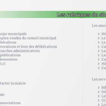
Les rubriques du sit
e
Les asso
quipe municipale
M
ptes-rendus du conseil municipal
Le
ibérations
Le
vocations et liste des délibérations
L'
arches administratives
La
 publications
La
lemention
L'
PLU
MI
L'
Les serv
tacter la mairie
Bi
Dé
ale
Le
CC
 associations
Lo