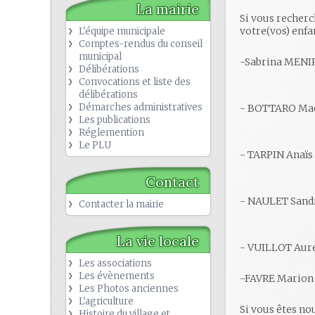
La mairie
Si vous recherc
votre(vos) enfan
L'équipe municipale
Comptes-rendus du conseil
municipal
-Sabrina MENIR
Délibérations
Convocations et liste des
délibérations
Démarches administratives
- BOTTARO Maëly
Les publications
Réglemention
Le PLU
- TARPIN Anaïs - 
Contact
- NAULET Sandri
Contacter la mairie
La vie locale
- VUILLOT Auréli
Les associations
Les évènements
-FAVRE Marion t
Les Photos anciennes
L'agriculture
Si vous êtes no
Histoire du village et