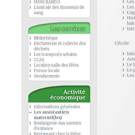
Les
MIMI RANDO
Les
L'amicale des donneurs de
L'a
sang
His
hab
Les services
Init
Bibliothèque
L'école
Déchetterie et collecte des
déchets
Inf
Les transports urbains
Act
CCAS
Le 
Location salle des fêtes
Le 
Presse locale
Les
Gendarmerie
Activité
économique
Informations générales
Les assistant(e)s
maternel(les)
Boulangerie Aux saveurs
d'enfance
Restaurant chez la Mère