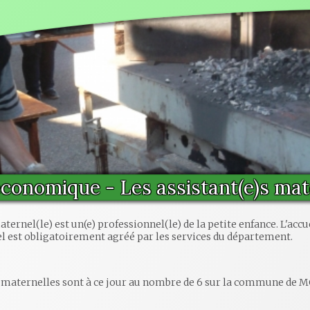
économique - Les assistant(e)s mat
aternel(le) est un(e) professionnel(le) de la petite enfance. L'accu
l est obligatoirement agréé par les services du département.
s maternelles sont à ce jour au nombre de 6 sur la commune de 