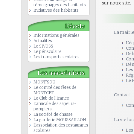
sur notre site.
témoignages des habitants
Initiatives des habitants
L'école
La mairi
Informations générales
Actualités
L'é
Le SIVOSS
Com
Le périscolaire
Dél
Les transports scolaires
Con
Dém
Les
Les associations
Rég
Le 
MONT'SOU
Le comité des fêtes de
MONTCET
Contact
Le Club de l'Irance
L'amicale des sapeurs-
Con
pompiers
La société de chasse
La vie loc
La garderie MOUSSAILLON
L'association des restaurants
Les
scolaires