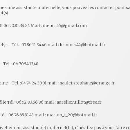
hez une assistante maternelle, vous pouvez les contacter pour sav
t(s).
I 06.50.81.34.84 Mail : meniri16@gmail.com
s - Tél. : 07.86.11.34.46 mail : lesninis.42@hotmail.fr
Tél. : 06.70.54.13.48
ne - Tél. :04.74.24.30.01 mail : naulet.stephane@orange.fr
e Tél.: 06.52.83.66.86 mail : aurelie.vuillot@free.fr
él : 06.76.65.81.43 mail : marion_f_20@hotmail.fr
uvellement assistant(e) maternel(le), n'hésitez pas à vous faire c