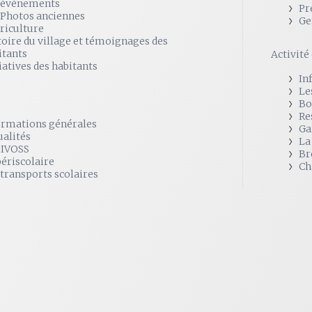
 évènements
Pr
 Photos anciennes
Ge
griculture
toire du village et témoignages des
itants
Activit
iatives des habitants
In
Le
Bo
Re
ormations générales
Ga
ualités
La
SIVOSS
Br
périscolaire
Ch
 transports scolaires