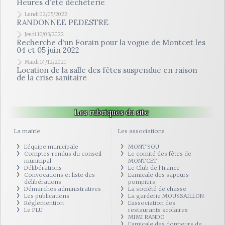
Heures d'été déchèterie
Lundi 02/05/2022
RANDONNEE PEDESTRE
Jeudi 10/03/2022
Recherche d'un Forain pour la vogue de Montcet les
04 et 05 juin 2022
Mardi 14/12/2021
Location de la salle des fêtes suspendue en raison
de la crise sanitaire
Les rubriques du site
La mairie
Les associations
L'équipe municipale
MONT'SOU
Comptes-rendus du conseil
Le comité des fêtes de
municipal
MONTCET
Délibérations
Le Club de l'Irance
Convocations et liste des
L'amicale des sapeurs-
délibérations
pompiers
Démarches administratives
La société de chasse
Les publications
La garderie MOUSSAILLON
Réglemention
L'association des
Le PLU
restaurants scolaires
MIMI RANDO
L'amicale des donneurs de