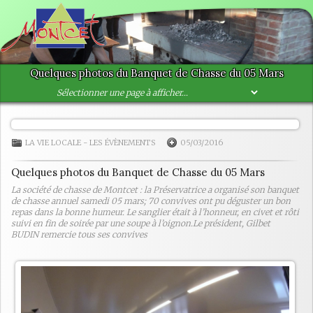
Quelques photos du Banquet de Chasse du 05 Mars
LA VIE LOCALE
-
LES ÉVÈNEMENTS
05/03/2016
Quelques photos du Banquet de Chasse du 05 Mars
La société de chasse de Montcet : la Préservatrice a organisé son banquet
de chasse annuel samedi 05 mars; 70 convives ont pu déguster un bon
repas dans la bonne humeur. Le sanglier était à l’honneur, en civet et rôti
suivi en fin de soirée par une soupe à l’oignon.Le président, Gilbet
BUDIN remercie tous ses convives