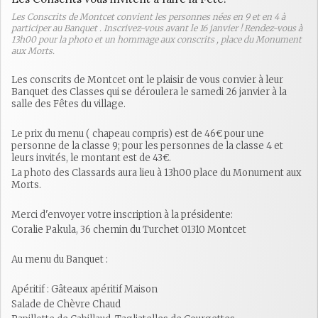
Les Conscrits de Montcet convient les personnes nées en 9 et en 4 à
participer au Banquet . Inscrivez-vous avant le 16 janvier ! Rendez-vous à
13h00 pour la photo et un hommage aux conscrits , place du Monument
aux Morts.
Les conscrits de Montcet ont le plaisir de vous convier à leur
Banquet des Classes qui se déroulera le samedi 26 janvier à la
salle des Fêtes du village.
Le prix du menu ( chapeau compris) est de 46€ pour une
personne de la classe 9; pour les personnes de la classe 4 et
leurs invités, le montant est de 43€.
La photo des Classards aura lieu à 13h00 place du Monument aux
Morts.
Merci d'envoyer votre inscription à la présidente:
Coralie Pakula, 36 chemin du Turchet 01310 Montcet
Au menu du Banquet :
Apéritif : Gâteaux apéritif Maison
Salade de Chèvre Chaud