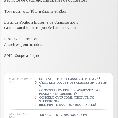
Papillotte de Cabillaud, Tagliatelles de Courgettes
Trou normand (Rhum Raisins et Rhum
Blanc de Poulet à la crème de Champignons
Gratin Dauphinois, Fagots de haricots verts
Fromage blanc crème
Assiettes gourmandes
SOIR : Soupe à l'oignon
Vous aimerez peut
LE BANQUET DES CLASSES SE PRÉPARE !
être...
C'EST LE BANQUET DES CLASSES EN 0 ET EN
5 !
CONSCRITS EN 1957 : ILS AVAIENT 20 ANS
PENDANT LA GUERRE D'ALGÉRIE
CONCERT OVERCOME (TRIBUTE TO
TELEPHONE)
BIENTÔT LE BANQUET DES CLASSES!
Mot-clefs de ce
CONSCRITS
VOUS
MONTCET
billet...