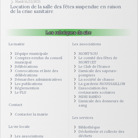
Mardi 14/12/2021
Location de la salle des fêtes suspendue en raison
de la crise sanitaire
Les rubriques du site
La mairie
Les associations
L'équipe municipale
MONT'SOU
Comptes-rendus du conseil
Le comité des fêtes de
municipal
MONTCET
Délibérations
Le Club de l'Irance
Convocations et liste des
L'amicale des sapeurs-
délibérations
pompiers
Démarches administratives
La société de chasse
Les publications
La garderie MOUSSAILLON
Réglemention
L'association des
Le PLU
restaurants scolaires
MIMI RANDO
L'amicale des donneurs de
Contact
sang
Contacter la mairie
Les services
La vie locale
Bibliothèque
Déchetterie et collecte des
déchets
Les associations