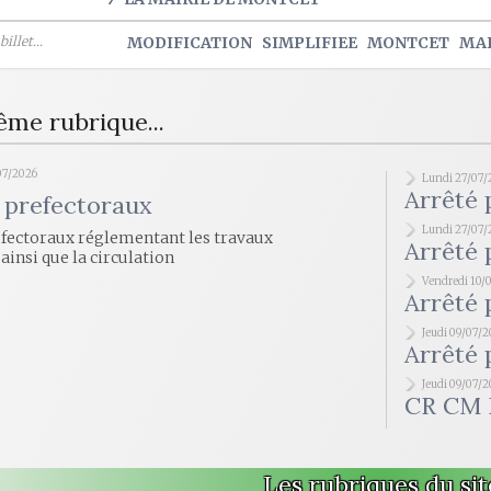
illet...
MODIFICATION
SIMPLIFIEE
MONTCET
MAI
ême rubrique...
07/2026
Lundi 27/07/
Arrêté 
 prefectoraux
Lundi 27/07/
éfectoraux réglementant les travaux
Arrêté 
 ainsi que la circulation
Vendredi 10/
Arrêté 
Jeudi 09/07/
Arrêté 
Jeudi 09/07/
CR CM 
Les rubriques du sit