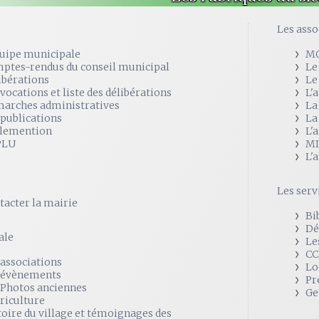
e
Les asso
quipe municipale
M
ptes-rendus du conseil municipal
Le
ibérations
Le
vocations et liste des délibérations
L'
arches administratives
La
 publications
La
lemention
L'
PLU
MI
L'
Les serv
tacter la mairie
Bi
Dé
ale
Le
CC
 associations
Lo
 évènements
Pr
 Photos anciennes
Ge
griculture
toire du village et témoignages des