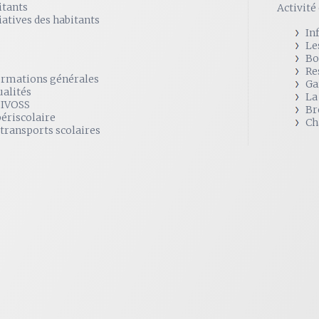
itants
Activit
iatives des habitants
In
Le
Bo
Re
ormations générales
Ga
ualités
La
SIVOSS
Br
périscolaire
Ch
 transports scolaires