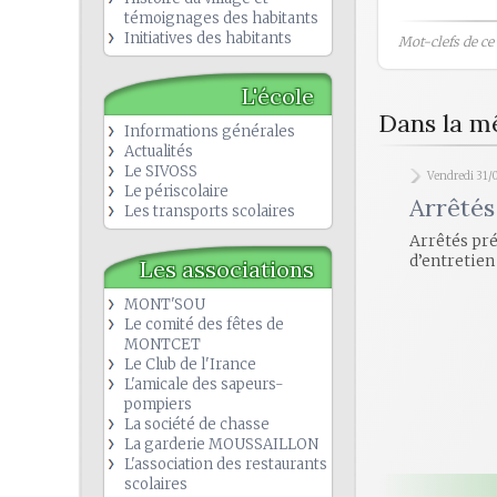
témoignages des habitants
Initiatives des habitants
Mot-clefs de ce b
L'école
Dans la m
Informations générales
Actualités
Le SIVOSS
Vendredi 31/
Le périscolaire
Arrêtés
Les transports scolaires
Arrêtés pr
d’entretien
Les associations
MONT'SOU
Le comité des fêtes de
MONTCET
Le Club de l'Irance
L'amicale des sapeurs-
pompiers
La société de chasse
La garderie MOUSSAILLON
L'association des restaurants
scolaires