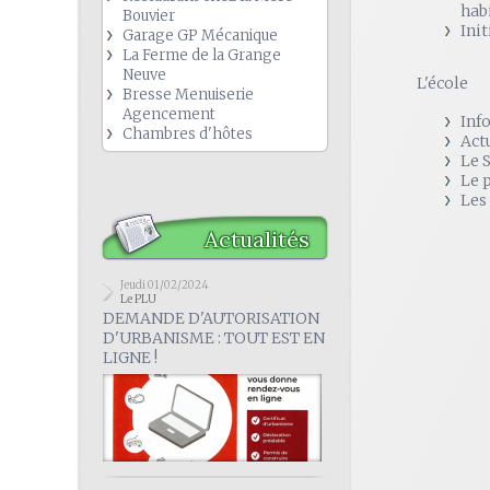
hab
Bouvier
Init
Garage GP Mécanique
La Ferme de la Grange
Neuve
L'école
Bresse Menuiserie
Agencement
Inf
Chambres d'hôtes
Act
Le 
Le 
Les
Actualités
Jeudi 01/02/2024
Le PLU
DEMANDE D'AUTORISATION
D'URBANISME : TOUT EST EN
LIGNE !