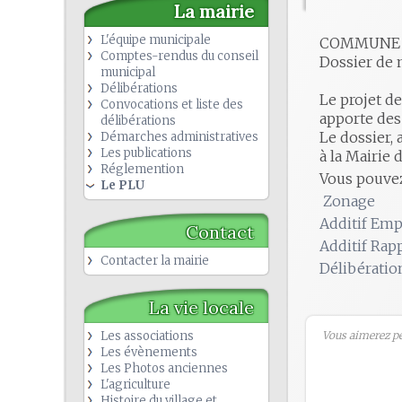
La mairie
L'équipe municipale
COMMUNE 
Comptes-rendus du conseil
Dossier de 
municipal
Délibérations
Le projet d
Convocations et liste des
apporte des
délibérations
Le dossier, 
Démarches administratives
Les publications
à la Mairie 
Réglemention
Vous pouvez
Le PLU
Zonage
Additif Em
Contact
Additif Rap
Contacter la mairie
Délibératio
La vie locale
Les associations
Vous aimerez peu
Les évènements
Les Photos anciennes
L'agriculture
Histoire du village et