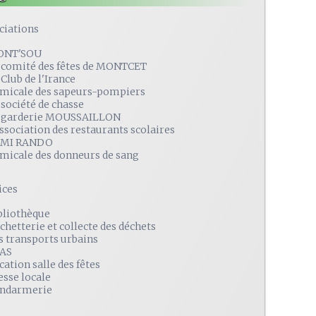
ciations
ONT'SOU
 comité des fêtes de MONTCET
 Club de l'Irance
amicale des sapeurs-pompiers
 société de chasse
 garderie MOUSSAILLON
association des restaurants scolaires
MI RANDO
amicale des donneurs de sang
ices
bliothèque
chetterie et collecte des déchets
s transports urbains
AS
cation salle des fêtes
esse locale
ndarmerie