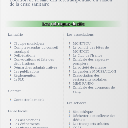
de la crise sanitaire
Les rubriques du site
La mairie
Les associations
L'équipe municipale
MONT'SOU
Comptes-rendus du conseil
Le comité des fêtes de
municipal
MONTCET
Délibérations
Le Club de l'Irance
Convocations et liste des
L'amicale des sapeurs-
délibérations
pompiers
Démarches administratives
La société de chasse
Les publications
La garderie MOUSSAILLON
Réglemention
L'association des
Le PLU
restaurants scolaires
MIMI RANDO
L'amicale des donneurs de
Contact
sang
Contacter la mairie
Les services
La vie locale
Bibliothèque
Déchetterie et collecte des
déchets
Les associations
Les transports urbains
Les évènements
CCAS