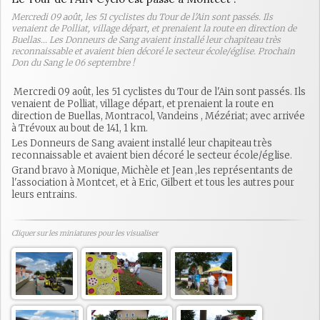
Mercredi 09 août, les 51 cyclistes du Tour de l'Ain sont passés. Ils
venaient de Polliat, village départ, et prenaient la route en direction de
Buellas... Les Donneurs de Sang avaient installé leur chapiteau très
reconnaissable et avaient bien décoré le secteur école/église. Prochain
Don du Sang le 06 septembre !
Mercredi 09 août, les 51 cyclistes du Tour de l'Ain sont passés. Ils
venaient de Polliat, village départ, et prenaient la route en
direction de Buellas, Montracol, Vandeins , Mézériat; avec arrivée
à Trévoux au bout de 141, 1 km.
Les Donneurs de Sang avaient installé leur chapiteau très
reconnaissable et avaient bien décoré le secteur école/église.
Grand bravo à Monique, Michèle et Jean ,les représentants de
l'association à Montcet, et à Eric, Gilbert et tous les autres pour
leurs entrains.
Cliquer sur les miniatures pour les visualiser