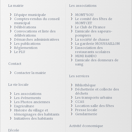
La mairie
Les associations
L'équipe municipale
MONT'SOU
Comptes-rendus du conseil
Le comité des fêtes de
municipal
MONTCET
Délibérations
Le Club de l'Irance
Convocations et liste des
L'amicale des sapeurs-
délibérations
pompiers
Démarches administratives
La société de chasse
Les publications
La garderie MOUSSAILLON
Réglemention
L'association des
Le PLU
restaurants scolaires
MIMI RANDO
L'amicale des donneurs de
Contact
sang
Contacter la mairie
Les services
La vie locale
Bibliothèque
Déchetterie et collecte des
déchets
Les associations
Les transports urbains
Les évènements
CCAS
Les Photos anciennes
Location salle des fêtes
L'agriculture
Presse locale
Histoire du village et
Gendarmerie
témoignages des habitants
Initiatives des habitants
Activité économique
L'école