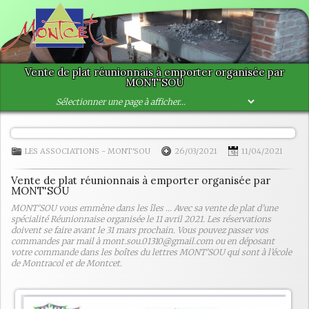
Vente de plat réunionnais à emporter organisée par
MONT'SOU
LES ASSOCIATIONS
-
MONT'SOU
26/03/2021
11/04/2021
Vente de plat réunionnais à emporter organisée par
MONT'SOU
MONT’SOU vous emmène dans les îles ... Avec sa vente de plat d’une
spécialité Réunionnaise organisée le 11 avril 2021. Les réservations
doivent se faire avant le 31 mars prochain. Vous pouvez passer vos
commandes par mail à mont.sou.01310@gmail.com ou en déposant
votre commande dans les boîtes du lettres MONT’SOU qui sont à l’école
de Montracol et de Montcet.