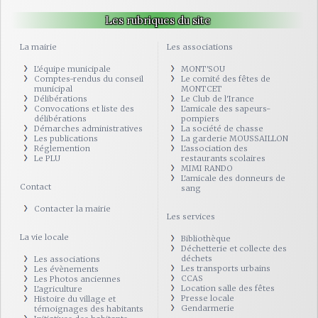
Les rubriques du site
La mairie
Les associations
L'équipe municipale
MONT'SOU
Comptes-rendus du conseil
Le comité des fêtes de
municipal
MONTCET
Délibérations
Le Club de l'Irance
Convocations et liste des
L'amicale des sapeurs-
délibérations
pompiers
Démarches administratives
La société de chasse
Les publications
La garderie MOUSSAILLON
Réglemention
L'association des
Le PLU
restaurants scolaires
MIMI RANDO
L'amicale des donneurs de
Contact
sang
Contacter la mairie
Les services
La vie locale
Bibliothèque
Déchetterie et collecte des
déchets
Les associations
Les transports urbains
Les évènements
CCAS
Les Photos anciennes
Location salle des fêtes
L'agriculture
Presse locale
Histoire du village et
Gendarmerie
témoignages des habitants