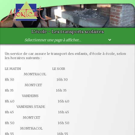
L'école - Les transports scolaires
Un service de car assure le transport des enfants, d’école à école, selon
les horaires suivants :
LE MATIN LE SOIR
MONTRACOL
8h 30 16h 30
MONTCET
8h 35 16h 35
VANDEINS
8h 40 16h 40
VANDEINS STADE
8h 45 16h 45
MONTCET
8h 50 16h 50
MONTRACOL
8h 55 16h 55