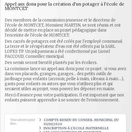
Appel aux dons pour la création d'un potager à l'école de
MONTCET
Des membres de la commission jeunesse et le directeur de
l'école de MONTCET, Monsieur MARTIN, se sont réunis et ont
décidé de mettre en place un projet pédagogique dans
l'enceinte de l'école de MONTCET.
Des carrés de potagers ont été créés par l'employé communal.
La terre et le récupérateur d'eau ont été offerts par la SARL
LOPES TP. Un joli panneau a été confectionné par Lionel
PACCOUD, Conseiller municipal.
Des semis seront bientôt plantés par les écoliers.
La commune lance un appel aux dons pour ce projet : si vous avez
dans vos placards, granges, garages... des petits outils de
jardinage pour enfants (arrosoir, pelle à main, râteaux à main....),
gants pour enfants ou autres que vous n'utilisez plus et qui
seraient utiles au projet, vous pouvez les déposer en mairie.
Merci d'avance pour votre participation. Il est important que nos
enfants puissent apprendre à se soucier de l'environnement.
Vous aimerez peut
COMPTE-RENDU DU CONSEIL MUNICIPAL DU
être...
01/10/2020
INSCRIPTION À L'ECOLE MATERNELLE