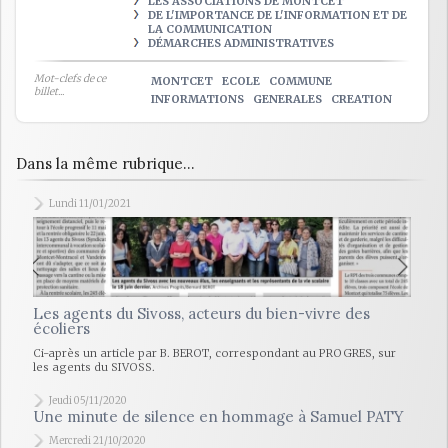
LES ASSOCIATIONS DE MONTCET
DE L'IMPORTANCE DE L'INFORMATION ET DE
LA COMMUNICATION
DÉMARCHES ADMINISTRATIVES
Mot-clefs de ce
MONTCET
ECOLE
COMMUNE
billet...
INFORMATIONS
GENERALES
CREATION
Dans la même rubrique...
Lundi 11/01/2021
Les agents du Sivoss, acteurs du bien-vivre des
écoliers
Ci-après un article par B. BEROT, correspondant au PROGRES, sur
les agents du SIVOSS.
Jeudi 05/11/2020
Une minute de silence en hommage à Samuel PATY
Mercredi 21/10/2020