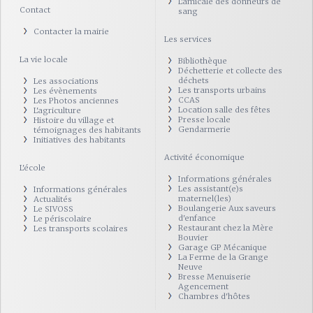
L'amicale des donneurs de
Contact
sang
Contacter la mairie
Les services
La vie locale
Bibliothèque
Déchetterie et collecte des
déchets
Les associations
Les transports urbains
Les évènements
CCAS
Les Photos anciennes
Location salle des fêtes
L'agriculture
Presse locale
Histoire du village et
Gendarmerie
témoignages des habitants
Initiatives des habitants
Activité économique
L'école
Informations générales
Les assistant(e)s
Informations générales
maternel(les)
Actualités
Boulangerie Aux saveurs
Le SIVOSS
d'enfance
Le périscolaire
Restaurant chez la Mère
Les transports scolaires
Bouvier
Garage GP Mécanique
La Ferme de la Grange
Neuve
Bresse Menuiserie
Agencement
Chambres d'hôtes