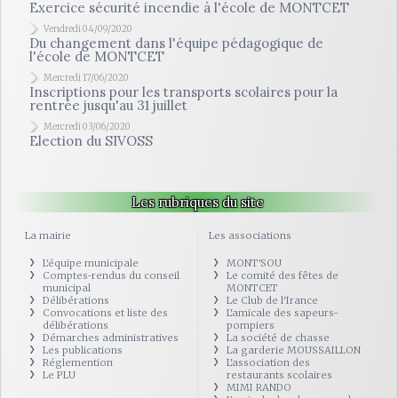
Exercice sécurité incendie à l'école de MONTCET
Vendredi 04/09/2020
Du changement dans l'équipe pédagogique de
l'école de MONTCET
Mercredi 17/06/2020
Inscriptions pour les transports scolaires pour la
rentrée jusqu'au 31 juillet
Mercredi 03/06/2020
Election du SIVOSS
Les rubriques du site
La mairie
Les associations
L'équipe municipale
MONT'SOU
Comptes-rendus du conseil
Le comité des fêtes de
municipal
MONTCET
Délibérations
Le Club de l'Irance
Convocations et liste des
L'amicale des sapeurs-
délibérations
pompiers
Démarches administratives
La société de chasse
Les publications
La garderie MOUSSAILLON
Réglemention
L'association des
Le PLU
restaurants scolaires
MIMI RANDO