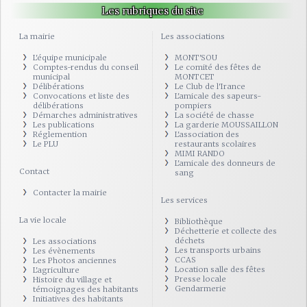
Les rubriques du site
La mairie
Les associations
L'équipe municipale
MONT'SOU
Comptes-rendus du conseil
Le comité des fêtes de
municipal
MONTCET
Délibérations
Le Club de l'Irance
Convocations et liste des
L'amicale des sapeurs-
délibérations
pompiers
Démarches administratives
La société de chasse
Les publications
La garderie MOUSSAILLON
Réglemention
L'association des
Le PLU
restaurants scolaires
MIMI RANDO
L'amicale des donneurs de
Contact
sang
Contacter la mairie
Les services
La vie locale
Bibliothèque
Déchetterie et collecte des
déchets
Les associations
Les transports urbains
Les évènements
CCAS
Les Photos anciennes
Location salle des fêtes
L'agriculture
Presse locale
Histoire du village et
Gendarmerie
témoignages des habitants
Initiatives des habitants