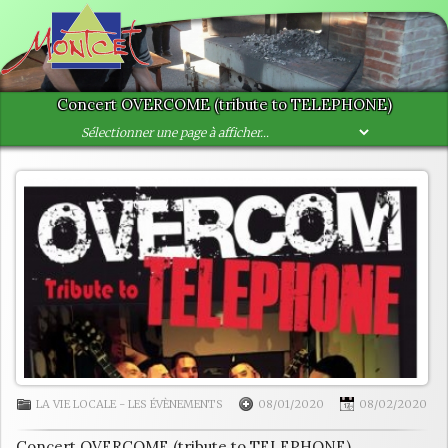
Concert OVERCOME (tribute to TELEPHONE)
LA VIE LOCALE
-
LES ÉVÈNEMENTS
08/01/2020
08/02/2020
Concert OVERCOME (tribute to TELEPHONE)