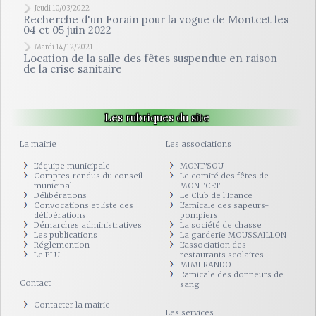
Jeudi 10/03/2022
Recherche d'un Forain pour la vogue de Montcet les
04 et 05 juin 2022
Mardi 14/12/2021
Location de la salle des fêtes suspendue en raison
de la crise sanitaire
Les rubriques du site
La mairie
Les associations
L'équipe municipale
MONT'SOU
Comptes-rendus du conseil
Le comité des fêtes de
municipal
MONTCET
Délibérations
Le Club de l'Irance
Convocations et liste des
L'amicale des sapeurs-
délibérations
pompiers
Démarches administratives
La société de chasse
Les publications
La garderie MOUSSAILLON
Réglemention
L'association des
Le PLU
restaurants scolaires
MIMI RANDO
L'amicale des donneurs de
Contact
sang
Contacter la mairie
Les services