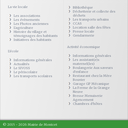
La vie locale
Bibliothèque
Déchetterie et collecte des
déchets
Les associations
Les transports urbains
Les évènements
CCAS
Les Photos anciennes
Location salle des fêtes
L'agriculture
Presse locale
Histoire du village et
Gendarmerie
témoignages des habitants
Initiatives des habitants
Activité économique
L'école
Informations générales
Les assistant(e)s
Informations générales
maternel(les)
Actualités
Boulangerie Aux saveurs
Le SIVOSS
d'enfance
Le périscolaire
Restaurant chez la Mère
Les transports scolaires
Bouvier
Garage GP Mécanique
La Ferme de la Grange
Neuve
Bresse Menuiserie
Agencement
Chambres d'hôtes
© 2015 - 2026 Mairie de Montcet