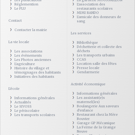
Les publications
La garderie MOUSSAILLON
Réglemention
L'association des
Le PLU
restaurants scolaires
MIMI RANDO
L'amicale des donneurs de
Contact
sang
Contacter la mairie
Les services
La vie locale
Bibliothèque
Déchetterie et collecte des
déchets
Les associations
Les transports urbains
Les évènements
CCAS
Les Photos anciennes
Location salle des fêtes
L'agriculture
Presse locale
Histoire du village et
Gendarmerie
témoignages des habitants
Initiatives des habitants
Activité économique
L'école
Informations générales
Les assistant(e)s
Informations générales
maternel(les)
Actualités
Boulangerie Aux saveurs
Le SIVOSS
d'enfance
Le périscolaire
Restaurant chez la Mère
Les transports scolaires
Bouvier
Garage GP Mécanique
La Ferme de la Grange
Neuve