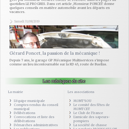
quotidien LE PROGRES. Dans cet article ,Monsieur PONCET donne
quelques conseils en matière automobile avant les départs en
vacances.
Samedi 31/08/2019
Gérard Poncet, la passion de la mécanique !
Depuis 7 ans, le garage GP Mécanique Multiservices s'impose
comme un lieu incontournable sur la RD 45, route de Buellas.
Les rubriques du site
La mairie
Les associations
L'équipe municipale
MONT'SOU
Comptes-rendus du conseil
Le comité des fêtes de
municipal
MONTCET
Délibérations
Le Club de l'Irance
Convocations et liste des
L'amicale des sapeurs-
délibérations
pompiers
Démarches administratives
La société de chasse