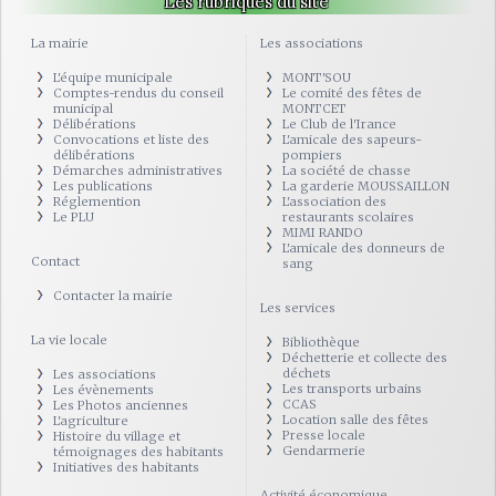
Les rubriques du site
La mairie
Les associations
L'équipe municipale
MONT'SOU
Comptes-rendus du conseil
Le comité des fêtes de
municipal
MONTCET
Délibérations
Le Club de l'Irance
Convocations et liste des
L'amicale des sapeurs-
délibérations
pompiers
Démarches administratives
La société de chasse
Les publications
La garderie MOUSSAILLON
Réglemention
L'association des
Le PLU
restaurants scolaires
MIMI RANDO
L'amicale des donneurs de
Contact
sang
Contacter la mairie
Les services
La vie locale
Bibliothèque
Déchetterie et collecte des
déchets
Les associations
Les transports urbains
Les évènements
CCAS
Les Photos anciennes
Location salle des fêtes
L'agriculture
Presse locale
Histoire du village et
Gendarmerie
témoignages des habitants
Initiatives des habitants
Activité économique