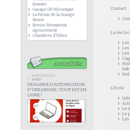
Bouvier
Contact
Garage GP Mécanique
La Ferme de la Grange
Con
Neuve
Bresse Menuiserie
Agencement
La vie loc
Chambres d'hôtes
Les
Les
Les
L'a
Actualités
His
hab
Init
Jeudi 01/02/2024
Le PLU
DEMANDE D'AUTORISATION
L'école
D'URBANISME : TOUT EST EN
LIGNE !
Inf
Act
Le 
Le 
Les