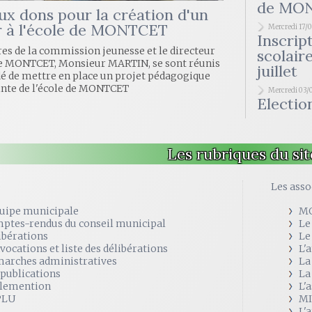
de MO
ux dons pour la création d'un
r à l'école de MONTCET
Mercredi 17/
Inscrip
s de la commission jeunesse et le directeur
scolair
 de MONTCET, Monsieur MARTIN, se sont réunis
juillet
dé de mettre en place un projet pédagogique
inte de l'école de MONTCET
Mercredi 03/
Electio
Les rubriques du sit
e
Les asso
quipe municipale
M
ptes-rendus du conseil municipal
Le
ibérations
Le
vocations et liste des délibérations
L'
arches administratives
La
 publications
La
lemention
L'
PLU
MI
L'