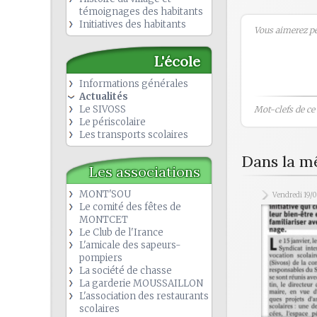
témoignages des habitants
Initiatives des habitants
Vous aimerez peu
L'école
Informations générales
Actualités
Le SIVOSS
Mot-clefs de ce b
Le périscolaire
Les transports scolaires
Dans la m
Les associations
MONT'SOU
Vendredi 19/
Le comité des fêtes de
MONTCET
Le Club de l'Irance
L'amicale des sapeurs-
pompiers
La société de chasse
La garderie MOUSSAILLON
L'association des restaurants
scolaires