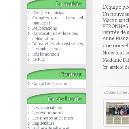
La mairie
L'équipe p
L'équipe municipale
Un nouveau 
Comptes-rendus du conseil
Martin (anc
municipal
PERONNAS pe
Délibérations
rentrée de 
Convocations et liste des
Anne Manzon 
délibérations
Démarches administratives
Une nouvell
Les publications
Nous leur s
Réglemention
Le PLU
Madame Fab
(cf. article
Contact
Contacter la mairie
Cliquer sur les
La vie locale
Les associations
Les évènements
Les Photos anciennes
L'agriculture
Histoire du village et