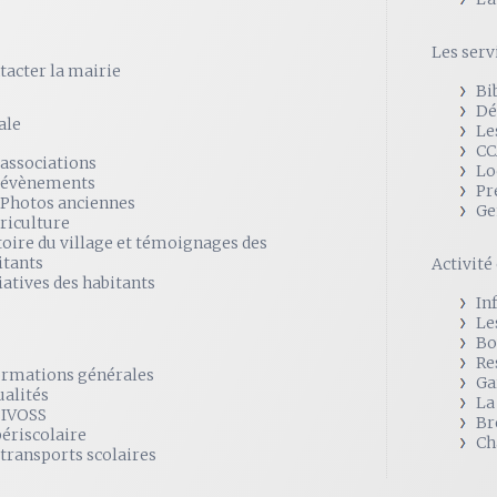
Les serv
tacter la mairie
Bi
Dé
ale
Le
CC
 associations
Lo
 évènements
Pr
 Photos anciennes
Ge
griculture
toire du village et témoignages des
itants
Activit
iatives des habitants
In
Le
Bo
Re
ormations générales
Ga
ualités
La
SIVOSS
Br
périscolaire
Ch
 transports scolaires