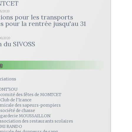
NTCET
06/2020
tions pour les transports
es pour la rentrée jusqu'au 31
06/2020
n du SIVOSS
e
ciations
ONT'SOU
 comité des fêtes de MONTCET
 Club de l'Irance
amicale des sapeurs-pompiers
 société de chasse
 garderie MOUSSAILLON
association des restaurants scolaires
MI RANDO
amicale des donneurs de sang