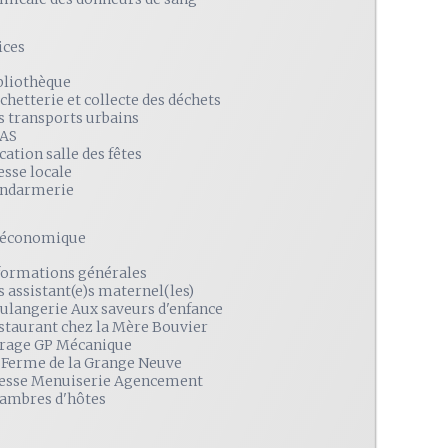
ices
bliothèque
chetterie et collecte des déchets
s transports urbains
AS
cation salle des fêtes
esse locale
ndarmerie
é économique
formations générales
s assistant(e)s maternel(les)
ulangerie Aux saveurs d'enfance
staurant chez la Mère Bouvier
rage GP Mécanique
 Ferme de la Grange Neuve
esse Menuiserie Agencement
ambres d'hôtes