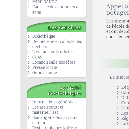
MIMI RANDO
Appel a
L'amicale des donneurs de
potage
sang
Des membre
Les services
de l'école
et ont déci
Bibliothèque
dans l'ence
Déchetterie et collecte des
déchets
Les transports urbains
CCAS
Location salle des fêtes
Presse locale
Gendarmerie
La mairi
Activité
L'é
économique
Com
Dél
Informations générales
Con
Les assistant(e)s
Dém
maternel(les)
Les
Boulangerie Aux saveurs
Rég
d'enfance
Le 
Restaurant chez la Mère