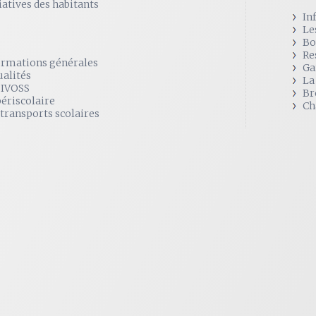
iatives des habitants
In
Le
Bo
Re
ormations générales
Ga
ualités
La
SIVOSS
Br
périscolaire
Ch
 transports scolaires