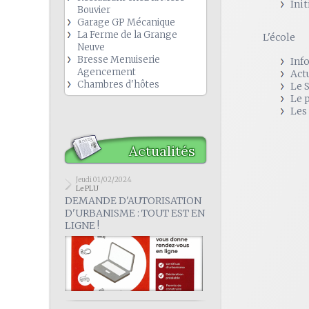
Init
Bouvier
Garage GP Mécanique
La Ferme de la Grange
L'école
Neuve
Bresse Menuiserie
Inf
Agencement
Act
Chambres d'hôtes
Le 
Le 
Les
Actualités
Jeudi 01/02/2024
Le PLU
DEMANDE D'AUTORISATION
D'URBANISME : TOUT EST EN
LIGNE !