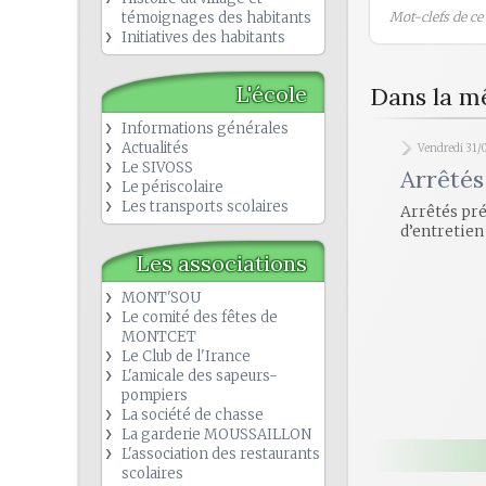
témoignages des habitants
Mot-clefs de ce b
Initiatives des habitants
L'école
Dans la m
Informations générales
Actualités
Vendredi 31/
Le SIVOSS
Arrêtés
Le périscolaire
Les transports scolaires
Arrêtés pr
d’entretien
Les associations
MONT'SOU
Le comité des fêtes de
MONTCET
Le Club de l'Irance
L'amicale des sapeurs-
pompiers
La société de chasse
La garderie MOUSSAILLON
L'association des restaurants
scolaires