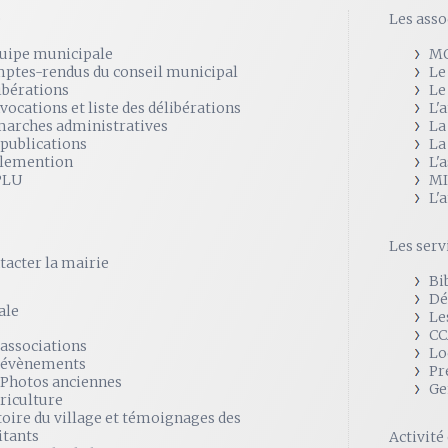
e
Les asso
quipe municipale
M
ptes-rendus du conseil municipal
Le
ibérations
Le
vocations et liste des délibérations
L'
arches administratives
La
 publications
La
lemention
L'
PLU
MI
L'
Les serv
tacter la mairie
Bi
Dé
ale
Le
CC
 associations
Lo
 évènements
Pr
 Photos anciennes
Ge
griculture
toire du village et témoignages des
itants
Activit