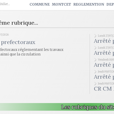
illet...
COMMUNE
MONTCET
REGLEMENTION
DE
ême rubrique...
07/2026
Lundi 27/07/
Arrêté 
 prefectoraux
Lundi 27/07/
éfectoraux réglementant les travaux
Arrêté 
 ainsi que la circulation
Vendredi 10/
Arrêté 
Jeudi 09/07/
Arrêté 
Jeudi 09/07/
CR CM 
Les rubriques du sit