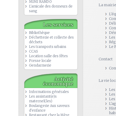
MIMI RANDO
La mairi
L'amicale des donneurs de
sang
L'é
Com
Dél
Les services
Con
Dém
Bibliothèque
Les
Déchetterie et collecte des
Rég
déchets
Le 
Les transports urbains
CCAS
Location salle des fêtes
Contact
Presse locale
Gendarmerie
Con
Activité
La vie loc
économique
Les
Informations générales
Les
Les assistant(e)s
Les
maternel(les)
L'a
Boulangerie Aux saveurs
His
d'enfance
hab
Restaurant chez la Mère