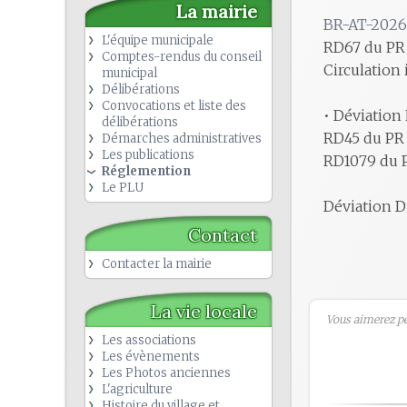
La mairie
BR-AT-2026
L'équipe municipale
RD67 du PR 
Comptes-rendus du conseil
Circulation 
municipal
Délibérations
Convocations et liste des
• Déviation
délibérations
RD45 du PR 
Démarches administratives
Les publications
RD1079 du P
Réglemention
Le PLU
Déviation D
Contact
Contacter la mairie
La vie locale
Vous aimerez peu
Les associations
Les évènements
Les Photos anciennes
L'agriculture
Histoire du village et