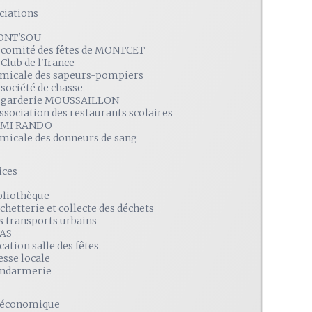
ciations
ONT'SOU
 comité des fêtes de MONTCET
 Club de l'Irance
amicale des sapeurs-pompiers
 société de chasse
 garderie MOUSSAILLON
association des restaurants scolaires
MI RANDO
amicale des donneurs de sang
ices
bliothèque
chetterie et collecte des déchets
s transports urbains
AS
cation salle des fêtes
esse locale
ndarmerie
é économique