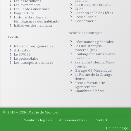
déchets
Les associations
Les transports urbains
Les évènements
CCAS
Les Photos anciennes
Location salle des fêtes
L'agriculture
Presse locale
Histoire du village et
Gendarmerie
témoignages des habitants
Initiatives des habitants
Activité économique
L'école
Informations générales
Les assistant(e)s
Informations générales
maternel(les)
Actualités
Boulangerie Aux saveurs
Le SIVOSS
d'enfance
Le périscolaire
Restaurant chez la Mère
Les transports scolaires
Bouvier
Garage GP Mécanique
La Ferme de la Grange
Neuve
Bresse Menuiserie
Agencement
Chambres d'hôtes
© 2015 - 2026 Mairie de Montcet
Mentions légales
Abonnement RSS
Contact
Haut de page