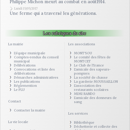
Philippe Michon meurt au combat en août1914.
Lundi 15/05/2017
Une ferme qui a traversé les générations.
Les rubriques du site
La mairie
Les associations
L'équipe municipale
MONT'SOU
Comptes-rendus du conseil
Le comité des fêtes de
municipal
MONTCET
Délibérations
Le Club de l'Irance
Convocations et liste des
L'amicale des sapeurs-
délibérations
pompiers
Démarches administratives
La société de chasse
Les publications
La garderie MOUSSAILLON
Réglemention
L'association des
Le PLU
restaurants scolaires
MIMI RANDO
L'amicale des donneurs de
Contact
sang
Contacter la mairie
Les services
La vie locale
Bibliothèque
Déchetterie et collecte des