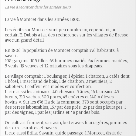
La vie à Montcet dans les années 1800.
La vie à Montcet dans les années 1800.
Les écrits sur Montcet sont peu nombreux, cependant, un
certain E. Dubois a fait des recherches sur les villages de Bresse
avec un grand détail.
En 1806, la population de Montcet comptait 376 habitants, à
savoir :
108 garçons, 105 filles, 63 hommes mariés, 64 femmes mariées,
5 veufs, 19 veuves et 12 militaires sous les drapeaux.
Le village comptait : 1 boulanger, 1 épicier, 1 charron, 2 cafés dont
1 hôtel, 1 marchand de bois, 1 de charbon, 2 meuniers, 2
sabotiers, 1 coiffeur et 1 modes et confection.
Il cite aussi les animaux : 40 chevaux, 5 ânes, 16 taureaux, 45
bœufs, 210 vaches, 300 porcs, 45 chèvres et 140 « élèves
bovins ». Sur les 676 Ha de la commune, 378 sont occupés par
des terres labourables, 167 par des prés, 25 par des pâturages, 3
par des vignes, 1 par les jardins et 48 par des bois.
On cultivait froment, sarrasin, betteraves fourragères, pommes
de terre, carottes et navets.
Il cite aussi Brillat Savarin, qui de passage à Montcet, disait de