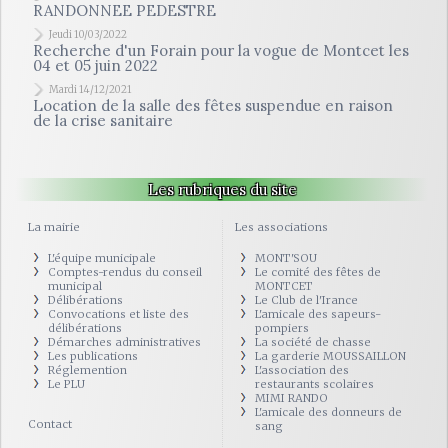
RANDONNEE PEDESTRE
Jeudi 10/03/2022
Recherche d'un Forain pour la vogue de Montcet les
04 et 05 juin 2022
Mardi 14/12/2021
Location de la salle des fêtes suspendue en raison
de la crise sanitaire
Les rubriques du site
La mairie
Les associations
L'équipe municipale
MONT'SOU
Comptes-rendus du conseil
Le comité des fêtes de
municipal
MONTCET
Délibérations
Le Club de l'Irance
Convocations et liste des
L'amicale des sapeurs-
délibérations
pompiers
Démarches administratives
La société de chasse
Les publications
La garderie MOUSSAILLON
Réglemention
L'association des
Le PLU
restaurants scolaires
MIMI RANDO
L'amicale des donneurs de
Contact
sang