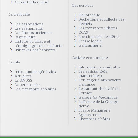
Contacter la mairie
Les services
La vie locale
Bibliothèque
Déchetterie et collecte des
déchets
Les associations
Les transports urbains
Les évènements
CCAS
Les Photos anciennes
Location salle des fêtes
L'agriculture
Presse locale
Histoire du village et
Gendarmerie
témoignages des habitants
Initiatives des habitants
Activité économique
L'école
Informations générales
Les assistant(e)s
Informations générales
maternel(les)
Actualités
Boulangerie Aux saveurs
Le SIVOSS
d'enfance
Le périscolaire
Restaurant chez la Mère
Les transports scolaires
Bouvier
Garage GP Mécanique
La Ferme de la Grange
Neuve
Bresse Menuiserie
Agencement
Chambres d'hôtes