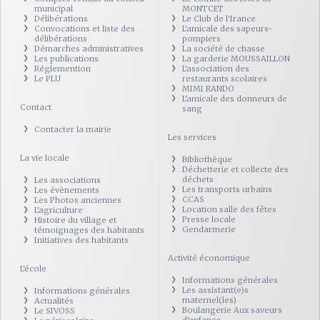
municipal
MONTCET
Délibérations
Le Club de l'Irance
Convocations et liste des
L'amicale des sapeurs-
délibérations
pompiers
Démarches administratives
La société de chasse
Les publications
La garderie MOUSSAILLON
Réglemention
L'association des
Le PLU
restaurants scolaires
MIMI RANDO
L'amicale des donneurs de
Contact
sang
Contacter la mairie
Les services
La vie locale
Bibliothèque
Déchetterie et collecte des
déchets
Les associations
Les transports urbains
Les évènements
CCAS
Les Photos anciennes
Location salle des fêtes
L'agriculture
Presse locale
Histoire du village et
Gendarmerie
témoignages des habitants
Initiatives des habitants
Activité économique
L'école
Informations générales
Les assistant(e)s
Informations générales
maternel(les)
Actualités
Boulangerie Aux saveurs
Le SIVOSS