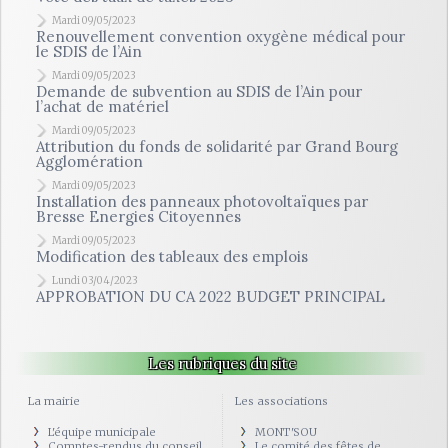
Mardi 09/05/2023
Renouvellement convention oxygène médical pour
le SDIS de l’Ain
Mardi 09/05/2023
Demande de subvention au SDIS de l’Ain pour
l’achat de matériel
Mardi 09/05/2023
Attribution du fonds de solidarité par Grand Bourg
Agglomération
Mardi 09/05/2023
Installation des panneaux photovoltaïques par
Bresse Energies Citoyennes
Mardi 09/05/2023
Modification des tableaux des emplois
Lundi 03/04/2023
APPROBATION DU CA 2022 BUDGET PRINCIPAL
Les rubriques du site
La mairie
Les associations
L'équipe municipale
MONT'SOU
Comptes-rendus du conseil
Le comité des fêtes de