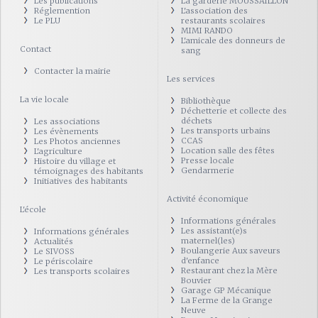
Les publications
La garderie MOUSSAILLON
Réglemention
L'association des
Le PLU
restaurants scolaires
MIMI RANDO
L'amicale des donneurs de
Contact
sang
Contacter la mairie
Les services
La vie locale
Bibliothèque
Déchetterie et collecte des
déchets
Les associations
Les transports urbains
Les évènements
CCAS
Les Photos anciennes
Location salle des fêtes
L'agriculture
Presse locale
Histoire du village et
Gendarmerie
témoignages des habitants
Initiatives des habitants
Activité économique
L'école
Informations générales
Les assistant(e)s
Informations générales
maternel(les)
Actualités
Boulangerie Aux saveurs
Le SIVOSS
d'enfance
Le périscolaire
Restaurant chez la Mère
Les transports scolaires
Bouvier
Garage GP Mécanique
La Ferme de la Grange
Neuve