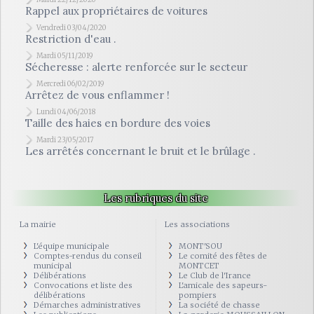
Rappel aux propriétaires de voitures
Vendredi 03/04/2020
Restriction d'eau .
Mardi 05/11/2019
Sécheresse : alerte renforcée sur le secteur
Mercredi 06/02/2019
Arrêtez de vous enflammer !
Lundi 04/06/2018
Taille des haies en bordure des voies
Mardi 23/05/2017
Les arrêtés concernant le bruit et le brûlage .
Les rubriques du site
La mairie
Les associations
L'équipe municipale
MONT'SOU
Comptes-rendus du conseil
Le comité des fêtes de
municipal
MONTCET
Délibérations
Le Club de l'Irance
Convocations et liste des
L'amicale des sapeurs-
délibérations
pompiers
Démarches administratives
La société de chasse