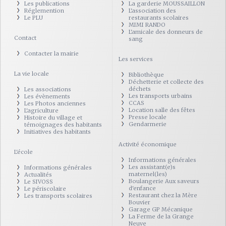
Les publications
La garderie MOUSSAILLON
Réglemention
L'association des
Le PLU
restaurants scolaires
MIMI RANDO
L'amicale des donneurs de
Contact
sang
Contacter la mairie
Les services
La vie locale
Bibliothèque
Déchetterie et collecte des
déchets
Les associations
Les transports urbains
Les évènements
CCAS
Les Photos anciennes
Location salle des fêtes
L'agriculture
Presse locale
Histoire du village et
Gendarmerie
témoignages des habitants
Initiatives des habitants
Activité économique
L'école
Informations générales
Les assistant(e)s
Informations générales
maternel(les)
Actualités
Boulangerie Aux saveurs
Le SIVOSS
d'enfance
Le périscolaire
Restaurant chez la Mère
Les transports scolaires
Bouvier
Garage GP Mécanique
La Ferme de la Grange
Neuve