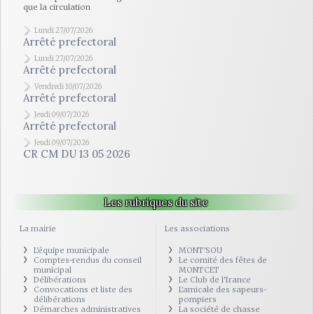
que la circulation
Lundi 27/07/2026
Arrêté prefectoral
Lundi 27/07/2026
Arrêté prefectoral
Vendredi 10/07/2026
Arrêté prefectoral
Jeudi 09/07/2026
Arrêté prefectoral
Jeudi 09/07/2026
CR CM DU 13 05 2026
Les rubriques du site
La mairie
Les associations
L'équipe municipale
MONT'SOU
Comptes-rendus du conseil
Le comité des fêtes de
municipal
MONTCET
Délibérations
Le Club de l'Irance
Convocations et liste des
L'amicale des sapeurs-
délibérations
pompiers
Démarches administratives
La société de chasse