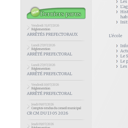
Les
L'a
His
Derniers parus
hab
Init
Vendredi 31/07/2026
Réglemention
ARRÊTÉS PREFECTORAUX
L'école
Inf
Lundi 27/07/2026
Réglemention
Act
ARRÊTÉ PREFECTORAL
Le 
Le 
Lundi 27/07/2026
Les
Réglemention
ARRÊTÉ PREFECTORAL
Vendredi 10/07/2026
Réglemention
ARRÊTÉ PREFECTORAL
Jeudi 09/07/2026
Comptes-rendus du conseil municipal
CR CM DU 13 05 2026
Jeudi 09/07/2026
Réglemention