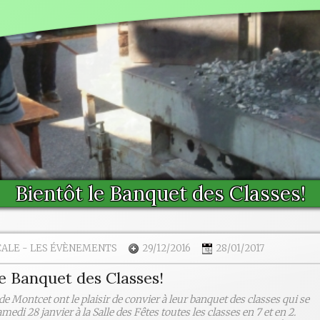
Bientôt le Banquet des Classes!
CALE
-
LES ÉVÈNEMENTS
29/12/2016
28/01/2017
le Banquet des Classes!
de Montcet ont le plaisir de convier à leur banquet des classes qui se
medi 28 janvier à la Salle des Fêtes toutes les classes en 7 et en 2.