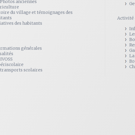
 Photos anciennes
Ge
griculture
toire du village et témoignages des
itants
Activit
iatives des habitants
In
Le
Bo
Re
ormations générales
Ga
ualités
La
SIVOSS
Br
périscolaire
Ch
 transports scolaires