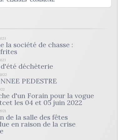
S!
CLASSES
COMMUNE
2023
e la société de chasse :
frites
2023
d'été déchèterie
/2022
NNEE PEDESTRE
2022
he d'un Forain pour la vogue
cet les 04 et 05 juin 2022
2021
 de la salle des fêtes
ue en raison de la crise
re