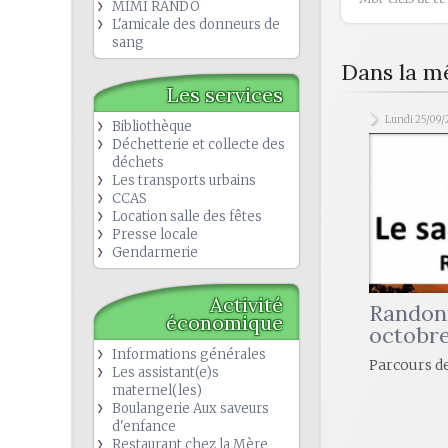
MIMI RANDO
L'amicale des donneurs de
sang
Dans la m
Les services
Lundi 25/09/
Bibliothèque
Déchetterie et collecte des
déchets
Les transports urbains
CCAS
Location salle des fêtes
Presse locale
Gendarmerie
Activité
Randon
économique
octobr
Informations générales
Parcours de
Les assistant(e)s
maternel(les)
Boulangerie Aux saveurs
d'enfance
Restaurant chez la Mère