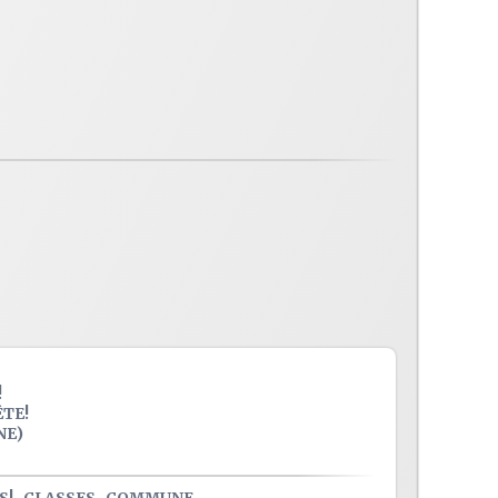
!
ÊTE!
NE)