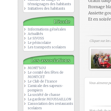
Gratin dauph
témoignages des habitants
Fromage bla
Initiatives des habitants
Assiette g
Et en soirée
L'école
Informations générales
Actualités
Le SIVOSS
Cliquer sur les
Le périscolaire
Les transports scolaires
Les associations
MONT'SOU
Le comité des fêtes de
MONTCET
Le Club de l'Irance
Vous aimerez peu
L'amicale des sapeurs-
pompiers
La société de chasse
La garderie MOUSSAILLON
L'association des restaurants
scolaires
Mot-clefs de ce b