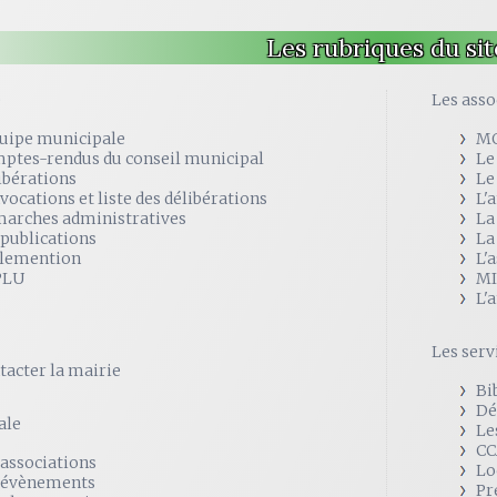
Les rubriques du sit
e
Les asso
quipe municipale
M
ptes-rendus du conseil municipal
Le
ibérations
Le
vocations et liste des délibérations
L'
arches administratives
La
 publications
La
lemention
L'
PLU
MI
L'
Les serv
tacter la mairie
Bi
Dé
ale
Le
CC
 associations
Lo
 évènements
Pr