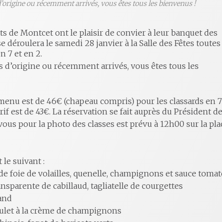
’origine ou récemment arrivés, vous êtes tous les bienvenus !
ts de Montcet ont le plaisir de convier à leur banquet des
se déroulera le samedi 28 janvier à la Salle des Fêtes toutes
en 7 et en 2.
 d’origine ou récemment arrivés, vous êtes tous les
enu est de 46€ (chapeau compris) pour les classards en 7 ;
tarif est de 43€. La réservation se fait auprès du Président
ous pour la photo des classes est prévu à 12h00 sur la p
le suivant :
de foie de volailles, quenelle, champignons et sauce tomat
ansparente de cabillaud, tagliatelle de courgettes
and
ulet à la crème de champignons