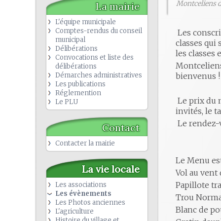
Montceliens d
La mairie
L'équipe municipale
Comptes-rendus du conseil
Les conscri
municipal
classes qui 
Délibérations
les classes 
Convocations et liste des
Montceliens
délibérations
Démarches administratives
bienvenus !
Les publications
Réglemention
Le prix du m
Le PLU
invités, le 
Le rendez-v
Contact
Contacter la mairie
Le Menu est 
La vie locale
Vol au vent 
Papillote tr
Les associations
Les évènements
Trou Norm
Les Photos anciennes
Blanc de po
L'agriculture
Histoire du village et