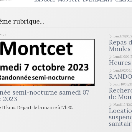
BANQUET
MONTCET
EVENEMENTS
CLASSE
ême rubrique...
2023
Lundi 19/06/
Repas d
Moules 
Lundi 19/06/
Heures 
Lundi 02/05
RANDO
Jeudi 10/03/
Recherc
née semi-nocturne samedi 07
de Mont
e 2023
Mardi 14/12/
 11 kms. Départ de la mairie à 17h30.
Location
suspend
sanitai