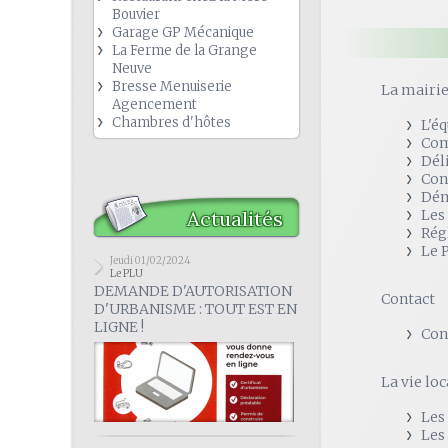
Bouvier
Garage GP Mécanique
La Ferme de la Grange
Neuve
Bresse Menuiserie
La mairi
Agencement
Chambres d'hôtes
L'é
Com
Dél
Con
Dém
Actualités
Les
Rég
Le 
Jeudi 01/02/2024
Le PLU
DEMANDE D'AUTORISATION
Contact
D'URBANISME : TOUT EST EN
LIGNE !
Con
La vie loc
Les
Les