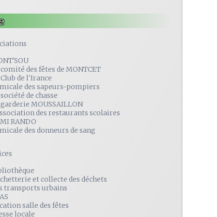
e
ciations
ONT'SOU
 comité des fêtes de MONTCET
 Club de l'Irance
amicale des sapeurs-pompiers
 société de chasse
 garderie MOUSSAILLON
association des restaurants scolaires
MI RANDO
amicale des donneurs de sang
ices
bliothèque
chetterie et collecte des déchets
s transports urbains
AS
cation salle des fêtes
esse locale