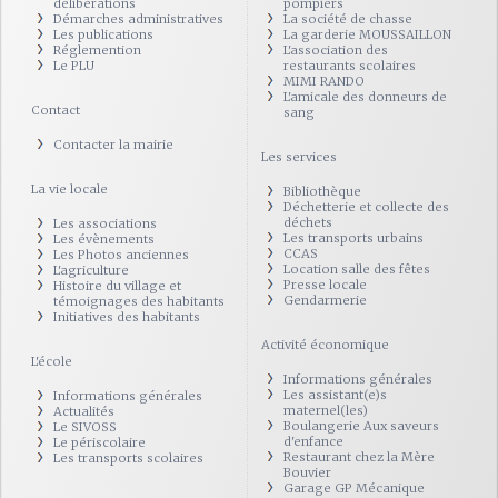
délibérations
pompiers
Démarches administratives
La société de chasse
Les publications
La garderie MOUSSAILLON
Réglemention
L'association des
Le PLU
restaurants scolaires
MIMI RANDO
L'amicale des donneurs de
Contact
sang
Contacter la mairie
Les services
La vie locale
Bibliothèque
Déchetterie et collecte des
déchets
Les associations
Les transports urbains
Les évènements
CCAS
Les Photos anciennes
Location salle des fêtes
L'agriculture
Presse locale
Histoire du village et
Gendarmerie
témoignages des habitants
Initiatives des habitants
Activité économique
L'école
Informations générales
Les assistant(e)s
Informations générales
maternel(les)
Actualités
Boulangerie Aux saveurs
Le SIVOSS
d'enfance
Le périscolaire
Restaurant chez la Mère
Les transports scolaires
Bouvier
Garage GP Mécanique