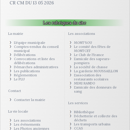
CR CM DU 13 05 2026
Les rubriques du site
La mairie
Les associations
L'équipe municipale
MONT'SOU
Comptes-rendus du conseil
Le comité des fêtes de
municipal
MONTCET
Délibérations
Le Club de l'Irance
Convocations et liste des
L'amicale des sapeurs-
délibérations
pompiers
Démarches administratives
La société de chasse
Les publications
La garderie MOUSSAILLON
Réglemention
L'association des
Le PLU
restaurants scolaires
MIMI RANDO
L'amicale des donneurs de
Contact
sang
Contacter la mairie
Les services
La vie locale
Bibliothèque
Déchetterie et collecte des
déchets
Les associations
Les transports urbains
Les évènements
CCAS
Les Photos anciennes