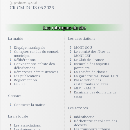
Jeudi 09/07/2026
CR CM DU 13 05 2026
Les rubriques du site
La mairie
Les associations
L'équipe municipale
MONT'SOU
Comptes-rendus du conseil
Le comité des fêtes de
municipal
MONTCET
Délibérations
Le Club de l'Irance
Convocations et liste des
L'amicale des sapeurs-
délibérations
pompiers
Démarches administratives
La société de chasse
Les publications
La garderie MOUSSAILLON
Réglemention
L'association des
Le PLU
restaurants scolaires
MIMI RANDO
L'amicale des donneurs de
Contact
sang
Contacter la mairie
Les services
La vie locale
Bibliothèque
Déchetterie et collecte des
déchets
Les associations
Les transports urbains
Les évènements