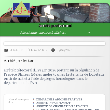
Arrêté prefectoral
LA MAIRIE
-
RÉGLEMENTION
30/06/2026
Arrêté prefectoral
arrêté préfectoral du 29 juin 2026 portant sur la régulation de
l’espèce Blaireau (Meles meles) par les lieutenants de louveterie
en tir de nuit et à l’aide de pièges homologués dans le
département de l’Ain,
Vous aimerez peut
DÉMARCHES ADMINISTRATIVES
être...
ARRETE DEPARTEMENT
ARRÊTÉ DE CIRCULATION ET VOIRIE
COMPTE-RENDU DU CONSEIL MUNICIPAL DU