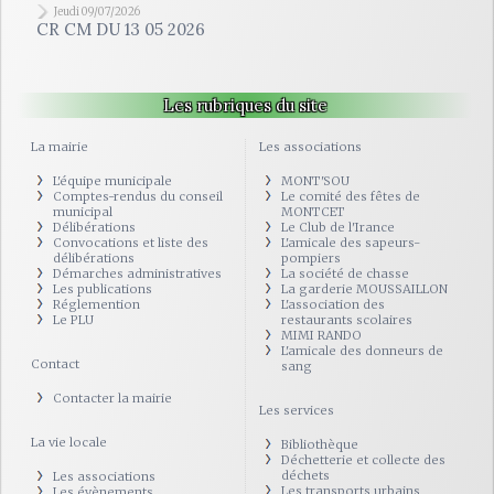
Jeudi 09/07/2026
CR CM DU 13 05 2026
Les rubriques du site
La mairie
Les associations
L'équipe municipale
MONT'SOU
Comptes-rendus du conseil
Le comité des fêtes de
municipal
MONTCET
Délibérations
Le Club de l'Irance
Convocations et liste des
L'amicale des sapeurs-
délibérations
pompiers
Démarches administratives
La société de chasse
Les publications
La garderie MOUSSAILLON
Réglemention
L'association des
Le PLU
restaurants scolaires
MIMI RANDO
L'amicale des donneurs de
Contact
sang
Contacter la mairie
Les services
La vie locale
Bibliothèque
Déchetterie et collecte des
déchets
Les associations
Les transports urbains
Les évènements