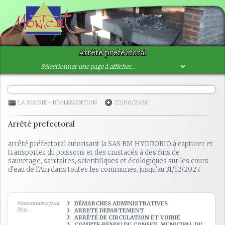
Arrêté prefectoral
LA MAIRIE
-
RÉGLEMENTION
22/06/2026
Arrêté prefectoral
arrêté préfectoral autorisant la SAS BM HYDROBIO à capturer et
transporter du poissons et des crustacés à des fins de
sauvetage, sanitaires, scientifiques et écologiques sur les cours
d'eau de l'Ain dans toutes les communes, jusqu'au 31/12/2027.
Vous aimerez peut
DÉMARCHES ADMINISTRATIVES
être...
ARRETE DEPARTEMENT
ARRÊTÉ DE CIRCULATION ET VOIRIE
COMPTE-RENDU DU CONSEIL MUNICIPAL DU