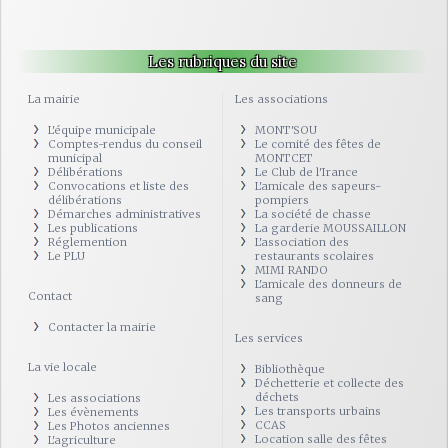
Les rubriques du site
La mairie
Les associations
L'équipe municipale
MONT'SOU
Comptes-rendus du conseil
Le comité des fêtes de
municipal
MONTCET
Délibérations
Le Club de l'Irance
Convocations et liste des
L'amicale des sapeurs-
délibérations
pompiers
Démarches administratives
La société de chasse
Les publications
La garderie MOUSSAILLON
Réglemention
L'association des
Le PLU
restaurants scolaires
MIMI RANDO
L'amicale des donneurs de
Contact
sang
Contacter la mairie
Les services
La vie locale
Bibliothèque
Déchetterie et collecte des
déchets
Les associations
Les transports urbains
Les évènements
CCAS
Les Photos anciennes
Location salle des fêtes
L'agriculture