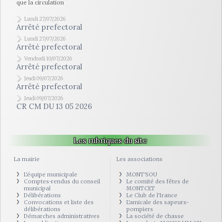
que la circulation
Lundi 27/07/2026
Arrêté prefectoral
Lundi 27/07/2026
Arrêté prefectoral
Vendredi 10/07/2026
Arrêté prefectoral
Jeudi 09/07/2026
Arrêté prefectoral
Jeudi 09/07/2026
CR CM DU 13 05 2026
Les rubriques du site
La mairie
Les associations
L'équipe municipale
MONT'SOU
Comptes-rendus du conseil
Le comité des fêtes de
municipal
MONTCET
Délibérations
Le Club de l'Irance
Convocations et liste des
L'amicale des sapeurs-
délibérations
pompiers
Démarches administratives
La société de chasse