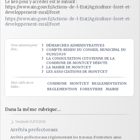
Le lien pour y accéder est le suivant :
https://www.ain.gouv.fr/Actions-de-l-Etat/Agriculture-foret-et-
developpement-rural/Foret
https://www.ain.gouv.fr/Actions-de-l-Etat/Agriculture-foret-et-
developpement-rural/Foret
Vous aimerez peut
DÉMARCHES ADMINISTRATIVES
être...
COMPTE-RENDU DU CONSEIL MUNICIPAL DU
01/10/2020
LA CONSULTATION CITOYENNE DE LA
COMMUNE DE MONTCET DÉBUTE
LA MAIRIE DE MONTCET
LES ASSOCIATIONS DE MONTCET
Mot-clefs de ce
COMMUNE
MONTCET
REGLEMENTATION
billet...
REGLEMENTION
FORESTIERE
MAIRIE
Dans la même rubrique...
Vendredi 31/07/2026
Arrêtés prefectoraux
Arrêtés préfectoraux réglementant les travaux d’entretien ainsi