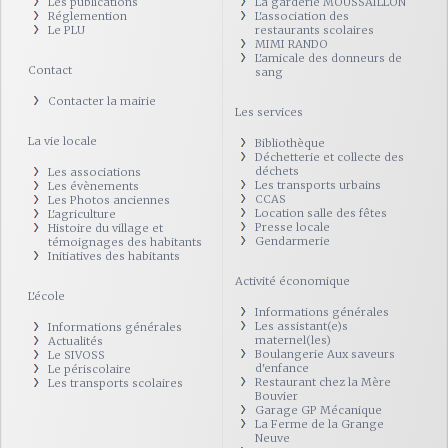
Les publications
La garderie MOUSSAILLON
Réglemention
L'association des
Le PLU
restaurants scolaires
MIMI RANDO
L'amicale des donneurs de
Contact
sang
Contacter la mairie
Les services
La vie locale
Bibliothèque
Déchetterie et collecte des
déchets
Les associations
Les transports urbains
Les évènements
CCAS
Les Photos anciennes
Location salle des fêtes
L'agriculture
Presse locale
Histoire du village et
Gendarmerie
témoignages des habitants
Initiatives des habitants
Activité économique
L'école
Informations générales
Les assistant(e)s
Informations générales
maternel(les)
Actualités
Boulangerie Aux saveurs
Le SIVOSS
d'enfance
Le périscolaire
Restaurant chez la Mère
Les transports scolaires
Bouvier
Garage GP Mécanique
La Ferme de la Grange
Neuve