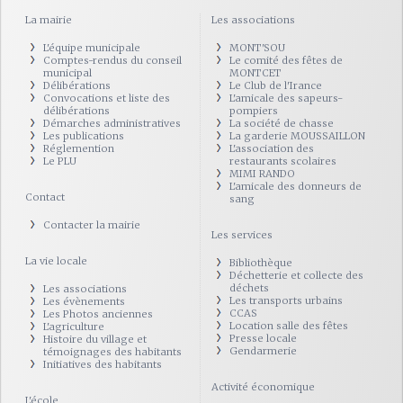
La mairie
Les associations
L'équipe municipale
MONT'SOU
Comptes-rendus du conseil
Le comité des fêtes de
municipal
MONTCET
Délibérations
Le Club de l'Irance
Convocations et liste des
L'amicale des sapeurs-
délibérations
pompiers
Démarches administratives
La société de chasse
Les publications
La garderie MOUSSAILLON
Réglemention
L'association des
Le PLU
restaurants scolaires
MIMI RANDO
L'amicale des donneurs de
Contact
sang
Contacter la mairie
Les services
La vie locale
Bibliothèque
Déchetterie et collecte des
déchets
Les associations
Les transports urbains
Les évènements
CCAS
Les Photos anciennes
Location salle des fêtes
L'agriculture
Presse locale
Histoire du village et
Gendarmerie
témoignages des habitants
Initiatives des habitants
Activité économique
L'école