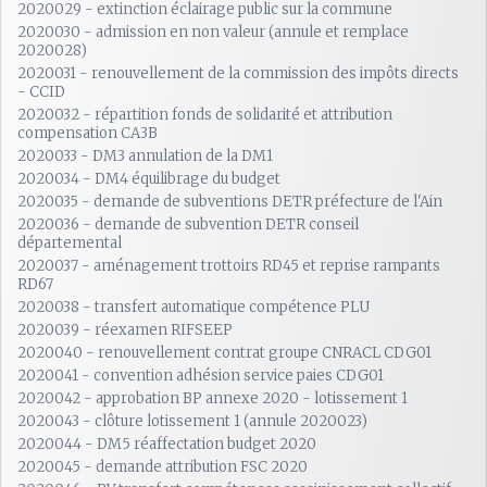
2020029 - extinction éclairage public sur la commune
2020030 - admission en non valeur (annule et remplace
2020028)
2020031 - renouvellement de la commission des impôts directs
- CCID
2020032 - répartition fonds de solidarité et attribution
compensation CA3B
2020033 - DM3 annulation de la DM1
2020034 - DM4 équilibrage du budget
2020035 - demande de subventions DETR préfecture de l'Ain
2020036 - demande de subvention DETR conseil
départemental
2020037 - aménagement trottoirs RD45 et reprise rampants
RD67
2020038 - transfert automatique compétence PLU
2020039 - réexamen RIFSEEP
2020040 - renouvellement contrat groupe CNRACL CDG01
2020041 - convention adhésion service paies CDG01
2020042 - approbation BP annexe 2020 - lotissement 1
2020043 - clôture lotissement 1 (annule 2020023)
2020044 - DM5 réaffectation budget 2020
2020045 - demande attribution FSC 2020