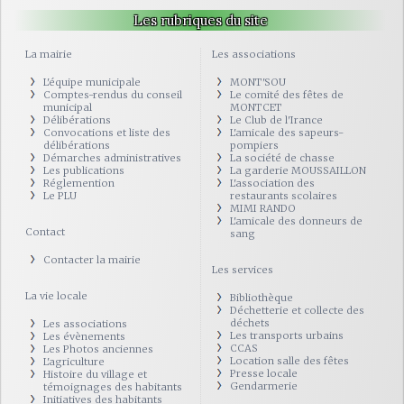
Les rubriques du site
La mairie
Les associations
L'équipe municipale
MONT'SOU
Comptes-rendus du conseil
Le comité des fêtes de
municipal
MONTCET
Délibérations
Le Club de l'Irance
Convocations et liste des
L'amicale des sapeurs-
délibérations
pompiers
Démarches administratives
La société de chasse
Les publications
La garderie MOUSSAILLON
Réglemention
L'association des
Le PLU
restaurants scolaires
MIMI RANDO
L'amicale des donneurs de
Contact
sang
Contacter la mairie
Les services
La vie locale
Bibliothèque
Déchetterie et collecte des
déchets
Les associations
Les transports urbains
Les évènements
CCAS
Les Photos anciennes
Location salle des fêtes
L'agriculture
Presse locale
Histoire du village et
Gendarmerie
témoignages des habitants
Initiatives des habitants