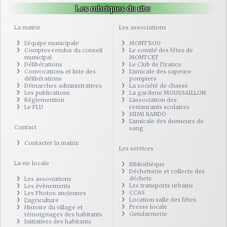
Les rubriques du site
La mairie
Les associations
L'équipe municipale
MONT'SOU
Comptes-rendus du conseil
Le comité des fêtes de
municipal
MONTCET
Délibérations
Le Club de l'Irance
Convocations et liste des
L'amicale des sapeurs-
délibérations
pompiers
Démarches administratives
La société de chasse
Les publications
La garderie MOUSSAILLON
Réglemention
L'association des
Le PLU
restaurants scolaires
MIMI RANDO
L'amicale des donneurs de
Contact
sang
Contacter la mairie
Les services
La vie locale
Bibliothèque
Déchetterie et collecte des
déchets
Les associations
Les transports urbains
Les évènements
CCAS
Les Photos anciennes
Location salle des fêtes
L'agriculture
Presse locale
Histoire du village et
Gendarmerie
témoignages des habitants
Initiatives des habitants