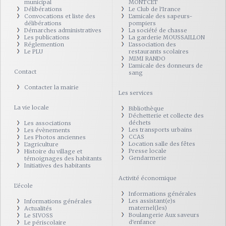
municipal
MONTCET
Délibérations
Le Club de l'Irance
Convocations et liste des
L'amicale des sapeurs-
délibérations
pompiers
Démarches administratives
La société de chasse
Les publications
La garderie MOUSSAILLON
Réglemention
L'association des
Le PLU
restaurants scolaires
MIMI RANDO
L'amicale des donneurs de
Contact
sang
Contacter la mairie
Les services
La vie locale
Bibliothèque
Déchetterie et collecte des
déchets
Les associations
Les transports urbains
Les évènements
CCAS
Les Photos anciennes
Location salle des fêtes
L'agriculture
Presse locale
Histoire du village et
Gendarmerie
témoignages des habitants
Initiatives des habitants
Activité économique
L'école
Informations générales
Les assistant(e)s
Informations générales
maternel(les)
Actualités
Boulangerie Aux saveurs
Le SIVOSS
d'enfance
Le périscolaire