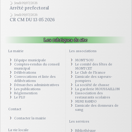
Jeudi 09/07/2026
Arrêté prefectoral
Jeudi 09/07/2026
CR CM DU 13 05 2026
Les rubriques du site
La mairie
Les associations
L'équipe municipale
MONT'SOU
Comptes-rendus du conseil
Le comité des fêtes de
municipal
MONTCET
Délibérations
Le Club de l'Irance
Convocations et liste des
L'amicale des sapeurs-
délibérations
pompiers
Démarches administratives
La société de chasse
Les publications
La garderie MOUSSAILLON
Réglemention
L'association des
Le PLU
restaurants scolaires
MIMI RANDO
L'amicale des donneurs de
Contact
sang
Contacter la mairie
Les services
La vie locale
Bibliothèque