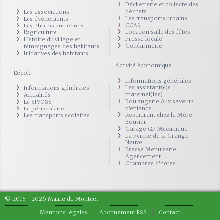
Déchetterie et collecte des
déchets
Les associations
Les transports urbains
Les évènements
CCAS
Les Photos anciennes
Location salle des fêtes
L'agriculture
Presse locale
Histoire du village et
Gendarmerie
témoignages des habitants
Initiatives des habitants
Activité économique
L'école
Informations générales
Les assistant(e)s
Informations générales
maternel(les)
Actualités
Boulangerie Aux saveurs
Le SIVOSS
d'enfance
Le périscolaire
Restaurant chez la Mère
Les transports scolaires
Bouvier
Garage GP Mécanique
La Ferme de la Grange
Neuve
Bresse Menuiserie
Agencement
Chambres d'hôtes
© 2015 - 2026 Mairie de Montcet
Mentions légales
Abonnement RSS
Contact