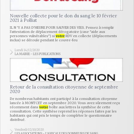
Nouvelle collecte pour le don du sang le 10 février
2021 à Polliat
IL N 'Y A PAS D'HEURE POUR SAUVER DES VIES. Pensez à remplir
l'attestation de déplacement dérogatoire (case "aide aux
personnes vulnérables") si
votre
RDV en collecte (déplacements
inclus) se déroule pendant le couvre-feu
Lundi 14/12/2020
LA MAIRIE - LES PUBLICATIONS
Retour de la consultation citoyenne de septembre
2020
De nombreux habitants ont participé à la consultation citoyenne
lancée à MONTCET en septembre 2020. Vous avez sûrement reçu
récemment dans
votre
boîte aux lettres la synthèse de cette
consultation. Cette synthèse reprend les réponses faites par les
habitants qui ont pris le temps de compléter le questionnaire
distribué.
Vendredi 02/10/2020
LES ASSOCIATIONS - L'AMICALE DES DONNEURS DE SANG