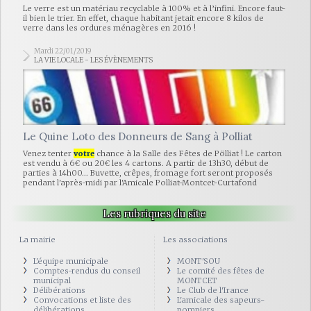
Le verre est un matériau recyclable à 100% et à l’infini. Encore faut-
il bien le trier. En effet, chaque habitant jetait encore 8 kilos de
verre dans les ordures ménagères en 2016 !
Mardi 22/01/2019
LA VIE LOCALE - LES ÉVÈNEMENTS
Le Quine Loto des Donneurs de Sang à Polliat
Venez tenter
votre
chance à la Salle des Fêtes de Pölliat ! Le carton
est vendu à 6€ ou 20€ les 4 cartons. A partir de 13h30, début de
parties à 14h00... Buvette, crêpes, fromage fort seront proposés
pendant l'après-midi par l'Amicale Polliat-Montcet-Curtafond
Les rubriques du site
La mairie
Les associations
L'équipe municipale
MONT'SOU
Comptes-rendus du conseil
Le comité des fêtes de
municipal
MONTCET
Délibérations
Le Club de l'Irance
Convocations et liste des
L'amicale des sapeurs-
délibérations
pompiers