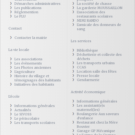
Démarches administratives
La société de chasse
Les publications
La garderie MOUSSAILLON
Réglemention
L'association des
Le PLU
restaurants scolaires
MIMI RANDO
L'amicale des donneurs de
Contact
sang
Contacter la mairie
Les services
La vie locale
Bibliothèque
Déchetterie et collecte des
déchets
Les associations
Les transports urbains
Les évènements
CCAS
Les Photos anciennes
Location salle des fêtes
L'agriculture
Presse locale
Histoire du village et
Gendarmerie
témoignages des habitants
Initiatives des habitants
Activité économique
L'école
Informations générales
Les assistant(e)s
Informations générales
maternel(les)
Actualités
Boulangerie Aux saveurs
Le SIVOSS
d'enfance
Le périscolaire
Restaurant chez la Mère
Les transports scolaires
Bouvier
Garage GP Mécanique