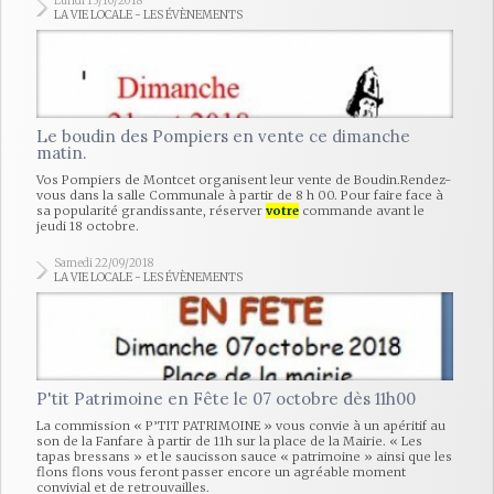
Lundi 15/10/2018
LA VIE LOCALE - LES ÉVÈNEMENTS
Le boudin des Pompiers en vente ce dimanche
matin.
Vos Pompiers de Montcet organisent leur vente de Boudin.Rendez-
vous dans la salle Communale à partir de 8 h 00. Pour faire face à
sa popularité grandissante, réserver
votre
commande avant le
jeudi 18 octobre.
Samedi 22/09/2018
LA VIE LOCALE - LES ÉVÈNEMENTS
P'tit Patrimoine en Fête le 07 octobre dès 11h00
La commission « P’TIT PATRIMOINE » vous convie à un apéritif au
son de la Fanfare à partir de 11h sur la place de la Mairie. « Les
tapas bressans » et le saucisson sauce « patrimoine » ainsi que les
flons flons vous feront passer encore un agréable moment
convivial et de retrouvailles.