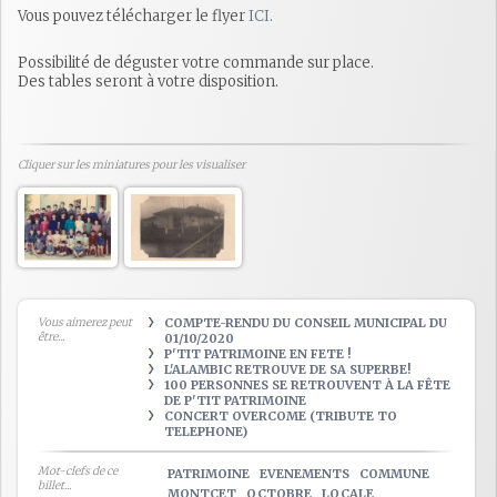
Vous pouvez télécharger le flyer
ICI.
Possibilité de déguster votre commande sur place.
Des tables seront à votre disposition.
Cliquer sur les miniatures pour les visualiser
Vous aimerez peut
COMPTE-RENDU DU CONSEIL MUNICIPAL DU
être...
01/10/2020
P'TIT PATRIMOINE EN FETE !
L'ALAMBIC RETROUVE DE SA SUPERBE!
100 PERSONNES SE RETROUVENT À LA FÊTE
DE P'TIT PATRIMOINE
CONCERT OVERCOME (TRIBUTE TO
TELEPHONE)
Mot-clefs de ce
PATRIMOINE
EVENEMENTS
COMMUNE
billet...
MONTCET
OCTOBRE
LOCALE