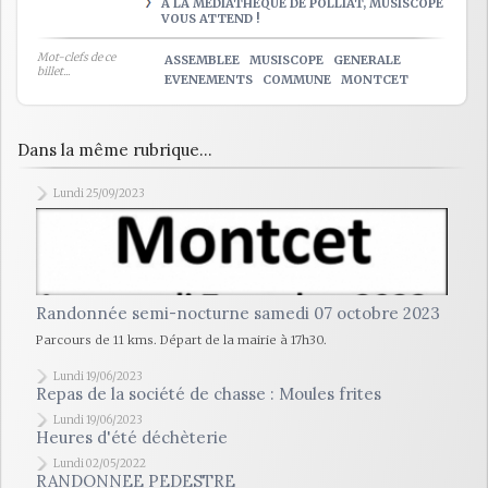
A LA MÉDIATHÈQUE DE POLLIAT, MUSISCOPE
VOUS ATTEND !
Mot-clefs de ce
ASSEMBLEE
MUSISCOPE
GENERALE
billet...
EVENEMENTS
COMMUNE
MONTCET
Dans la même rubrique...
Lundi 25/09/2023
Randonnée semi-nocturne samedi 07 octobre 2023
Parcours de 11 kms. Départ de la mairie à 17h30.
Lundi 19/06/2023
Repas de la société de chasse : Moules frites
Lundi 19/06/2023
Heures d'été déchèterie
Lundi 02/05/2022
RANDONNEE PEDESTRE