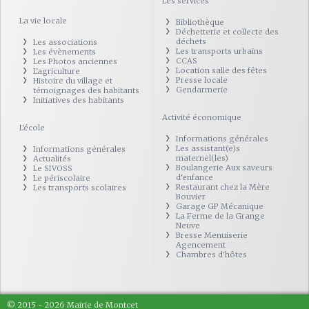
Les services
La vie locale
Bibliothèque
Déchetterie et collecte des
déchets
Les associations
Les transports urbains
Les évènements
CCAS
Les Photos anciennes
Location salle des fêtes
L'agriculture
Presse locale
Histoire du village et
Gendarmerie
témoignages des habitants
Initiatives des habitants
Activité économique
L'école
Informations générales
Les assistant(e)s
Informations générales
maternel(les)
Actualités
Boulangerie Aux saveurs
Le SIVOSS
d'enfance
Le périscolaire
Restaurant chez la Mère
Les transports scolaires
Bouvier
Garage GP Mécanique
La Ferme de la Grange
Neuve
Bresse Menuiserie
Agencement
Chambres d'hôtes
© 2015 - 2026 Mairie de Montcet