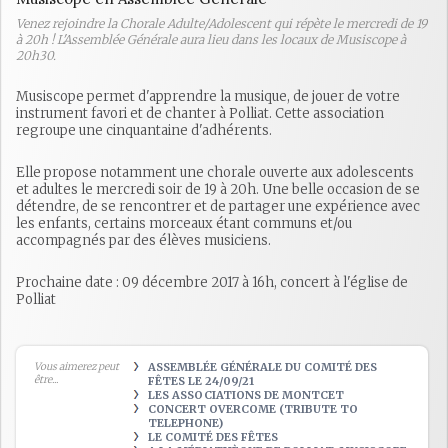
Venez rejoindre la Chorale Adulte/Adolescent qui répète le mercredi de 19
à 20h ! L'Assemblée Générale aura lieu dans les locaux de Musiscope à
20h30.
Musiscope permet d'apprendre la musique, de jouer de votre
instrument favori et de chanter à Polliat. Cette association
regroupe une cinquantaine d'adhérents.
Elle propose notamment une chorale ouverte aux adolescents
et adultes le mercredi soir de 19 à 20h. Une belle occasion de se
détendre, de se rencontrer et de partager une expérience avec
les enfants, certains morceaux étant communs et/ou
accompagnés par des élèves musiciens.
Prochaine date : 09 décembre 2017 à 16h, concert à l'église de
Polliat
Vous aimerez peut
ASSEMBLÉE GÉNÉRALE DU COMITÉ DES
être...
FÊTES LE 24/09/21
LES ASSOCIATIONS DE MONTCET
CONCERT OVERCOME (TRIBUTE TO
TELEPHONE)
LE COMITÉ DES FÊTES