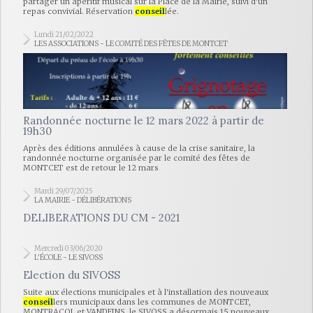
partager un apéritif musical sur la Place de la Mairie, suivi d'un
repas convivial. Réservation
conseil
lée.
Lundi 21/02/2022
LES ASSOCIATIONS - LE COMITÉ DES FÊTES DE MONTCET
Randonnée nocturne le 12 mars 2022 à partir de
19h30
Après des éditions annulées à cause de la crise sanitaire, la
randonnée nocturne organisée par le comité des fêtes de
MONTCET est de retour le 12 mars
Mardi 29/07/2025
LA MAIRIE - DÉLIBÉRATIONS
DELIBERATIONS DU CM - 2021
Mercredi 03/06/2020
L'ÉCOLE - LE SIVOSS
Election du SIVOSS
Suite aux élections municipales et à l'installation des nouveaux
conseil
lers municipaux dans les communes de MONTCET,
MONTRACOL et VANDEINS, le SIVOSS a désormais 15 nouveaux