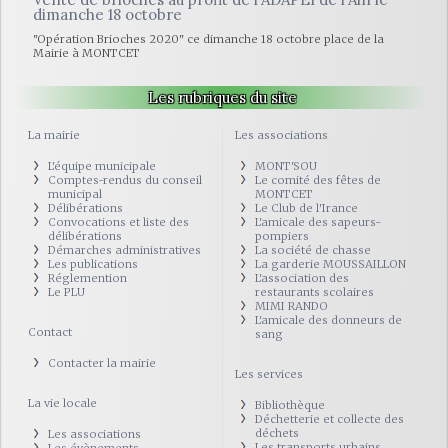
dimanche 18 octobre
"Opération Brioches 2020" ce dimanche 18 octobre place de la
Mairie à MONTCET
Les rubriques du site
La mairie
Les associations
L'équipe municipale
MONT'SOU
Comptes-rendus du conseil
Le comité des fêtes de
municipal
MONTCET
Délibérations
Le Club de l'Irance
Convocations et liste des
L'amicale des sapeurs-
délibérations
pompiers
Démarches administratives
La société de chasse
Les publications
La garderie MOUSSAILLON
Réglemention
L'association des
Le PLU
restaurants scolaires
MIMI RANDO
L'amicale des donneurs de
Contact
sang
Contacter la mairie
Les services
La vie locale
Bibliothèque
Déchetterie et collecte des
déchets
Les associations
Les transports urbains