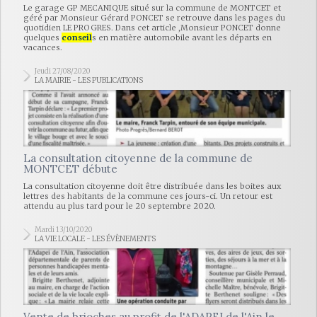
Le garage GP MECANIQUE situé sur la commune de MONTCET et
géré par Monsieur Gérard PONCET se retrouve dans les pages du
quotidien LE PROGRES. Dans cet article ,Monsieur PONCET donne
quelques
conseil
s en matière automobile avant les départs en
vacances.
Jeudi 27/08/2020
LA MAIRIE - LES PUBLICATIONS
La consultation citoyenne de la commune de
MONTCET débute
La consultation citoyenne doit être distribuée dans les boites aux
lettres des habitants de la commune ces jours-ci. Un retour est
attendu au plus tard pour le 20 septembre 2020.
Mardi 13/10/2020
LA VIE LOCALE - LES ÉVÈNEMENTS
Vente de brioches au profit de l'ADAPEI de l'Ain le