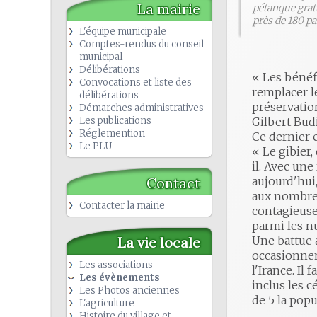
La mairie
pétanque gratu
près de 180 pa
L'équipe municipale
Comptes-rendus du conseil
municipal
Délibérations
« Les bénéfi
Convocations et liste des
remplacer l
délibérations
préservation
Démarches administratives
Les publications
Gilbert Budi
Réglemention
Ce dernier e
Le PLU
« Le gibier,
il. Avec une
Contact
aujourd'hui,
aux nombreu
Contacter la mairie
contagieuses
parmi les nu
La vie locale
Une battue 
occasionnent
Les associations
l'Irance. Il
Les évènements
inclus les c
Les Photos anciennes
de 5 la popu
L'agriculture
Histoire du village et