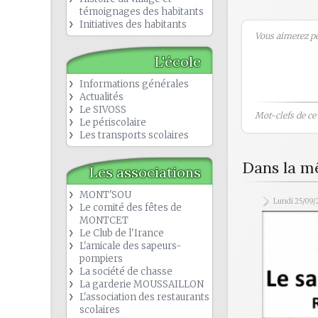
témoignages des habitants
Initiatives des habitants
Vous aimerez peu
L'école
Informations générales
Actualités
Le SIVOSS
Mot-clefs de ce b
Le périscolaire
Les transports scolaires
Dans la m
Les associations
MONT'SOU
Lundi 25/09/
Le comité des fêtes de
MONTCET
Le Club de l'Irance
L'amicale des sapeurs-
pompiers
La société de chasse
La garderie MOUSSAILLON
L'association des restaurants
scolaires