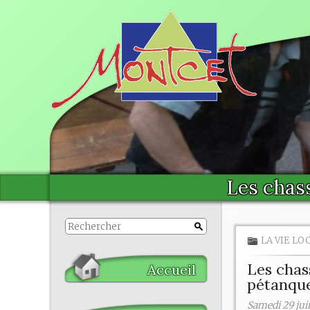
Les chas
LA VIE LO
Les chas
Accueil
pétanqu
Samedi 29 juin