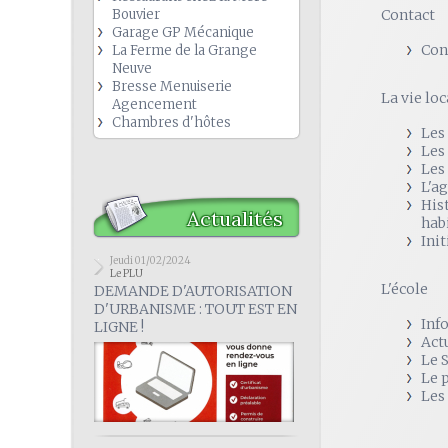
Bouvier
Contact
Garage GP Mécanique
Con
La Ferme de la Grange
Neuve
Bresse Menuiserie
La vie loc
Agencement
Chambres d'hôtes
Les
Les
Les
L'a
His
Actualités
hab
Init
Jeudi 01/02/2024
Le PLU
L'école
DEMANDE D'AUTORISATION
D'URBANISME : TOUT EST EN
Inf
LIGNE !
Act
Le 
Le 
Les