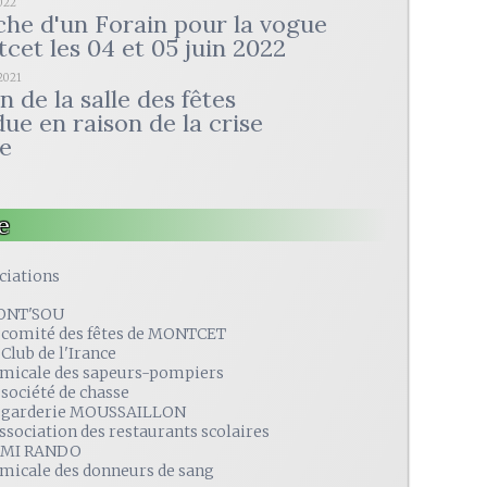
2022
he d'un Forain pour la vogue
cet les 04 et 05 juin 2022
2021
 de la salle des fêtes
ue en raison de la crise
re
e
ciations
ONT'SOU
 comité des fêtes de MONTCET
 Club de l'Irance
amicale des sapeurs-pompiers
 société de chasse
 garderie MOUSSAILLON
association des restaurants scolaires
MI RANDO
amicale des donneurs de sang