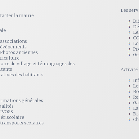
Les serv
tacter la mairie
Bi
Dé
ale
Le
CC
 associations
Lo
 évènements
Pr
 Photos anciennes
Ge
griculture
toire du village et témoignages des
itants
Activit
iatives des habitants
In
Le
Bo
Re
ormations générales
Ga
ualités
La
SIVOSS
Br
périscolaire
Ch
 transports scolaires