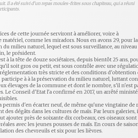
it. Il a été suivi d'un repas moules-frites sous chapiteau, qui a réuni
rticipants.
ces de cette journée serviront à améliorer, voire à
e matériel, comme les miradors. Nous en avons 29, pour la
 du milieu naturel, lequel est sous surveillance, au niveau
n, le président.
st à la tête de douze sociétaires, depuis bientôt 25 ans, po
 qu'il soit gros ou petit, est sous contrôle avec une régula
 réglementation très stricte et des conditions d'obtention
 participe à à la préservation du milieu naturel, luttant con
x élevages de la commune et dont le nombre, s'il n'est pa
. Le Conseil d'Etat l'a confirmé en 2017, un arrêté ministé
isibles.
a permis d'en écarter neuf, de même qu'une vingtaine de 
 des dégâts dans les cultures de maïs. Par leurs galeries, 
 faut ajouter près de soixante dix corbeaux, ces oiseaux so
éréales avec les jeunes pousses de maïs. En cours de saiso
lation des chevreuils et six pour les lièvres.