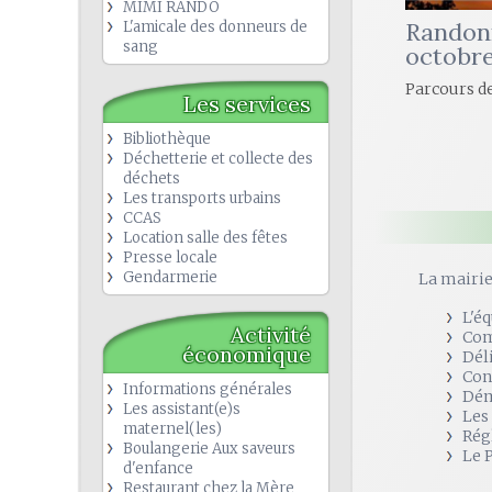
MIMI RANDO
Randon
L'amicale des donneurs de
sang
octobr
Parcours de
Les services
Bibliothèque
Déchetterie et collecte des
déchets
Les transports urbains
CCAS
Location salle des fêtes
Presse locale
Gendarmerie
La mairi
L'é
Activité
Com
économique
Dél
Con
Informations générales
Dém
Les assistant(e)s
Les
maternel(les)
Rég
Boulangerie Aux saveurs
Le 
d'enfance
Restaurant chez la Mère