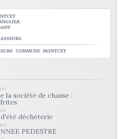
ONTCET
ANGLIER.
SANT
HASSEURS.
SEURS
COMMUNE
MONTCET
2023
e la société de chasse :
frites
2023
d'été déchèterie
/2022
NNEE PEDESTRE