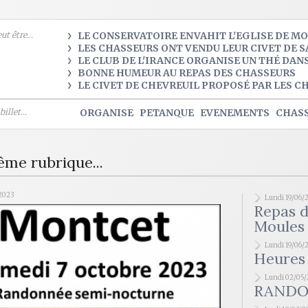
t être...
LE CONSERVATOIRE ENVAHIT L'EGLISE DE M
LES CHASSEURS ONT VENDU LEUR CIVET DE S
LE CLUB DE L'IRANCE ORGANISE UN THÉ DAN
BONNE HUMEUR AU REPAS DES CHASSEURS
LE CIVET DE CHEVREUIL PROPOSÉ PAR LES C
illet...
ORGANISE
PETANQUE
EVENEMENTS
CHAS
ême rubrique...
2023
Lundi 19/06/
Repas d
Moules 
Lundi 19/06/
Heures 
Lundi 02/05
RANDO