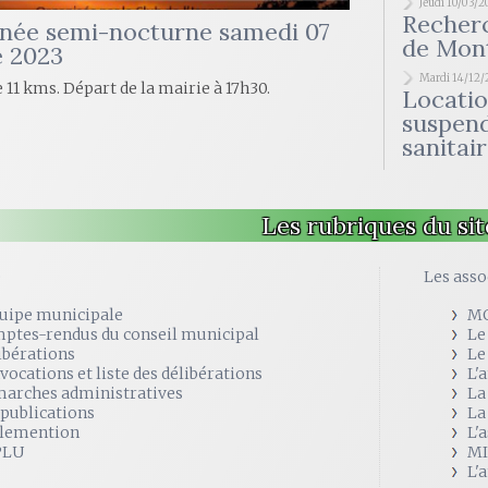
Jeudi 10/03/
Recherc
née semi-nocturne samedi 07
de Mont
e 2023
Mardi 14/12/
 11 kms. Départ de la mairie à 17h30.
Location
suspend
sanitai
Les rubriques du sit
e
Les asso
quipe municipale
M
ptes-rendus du conseil municipal
Le
ibérations
Le
vocations et liste des délibérations
L'
arches administratives
La
 publications
La
lemention
L'
PLU
MI
L'