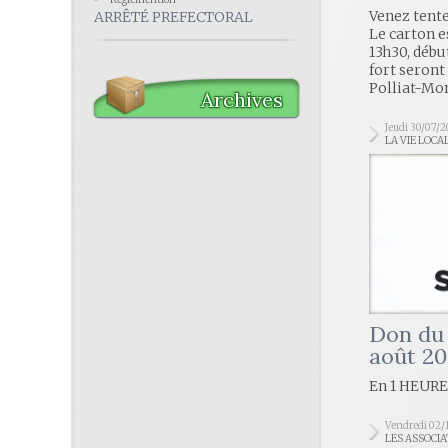
Venez tenter
ARRÊTÉ PREFECTORAL
Le carton e
13h30, débu
fort seront
Polliat-Mo
Archives
Jeudi 30/07/
LA VIE LOCA
Don du 
août 20
En 1 HEURE
Vendredi 02/
LES ASSOCIA