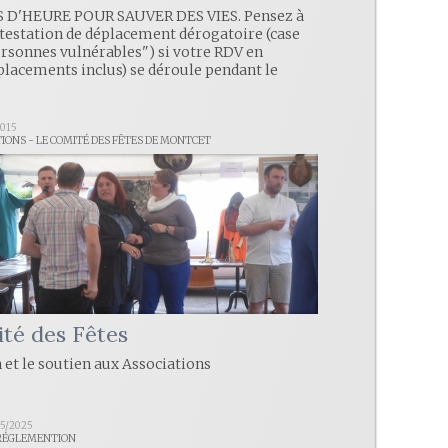
AS D'HEURE POUR SAUVER DES VIES. Pensez à
ttestation de déplacement dérogatoire (case
ersonnes vulnérables") si votre RDV en
éplacements inclus) se déroule pendant le
2015
TIONS - LE COMITÉ DES FÊTES DE MONTCET
té des Fêtes
 et le soutien aux Associations
05/2025
 RÉGLEMENTION