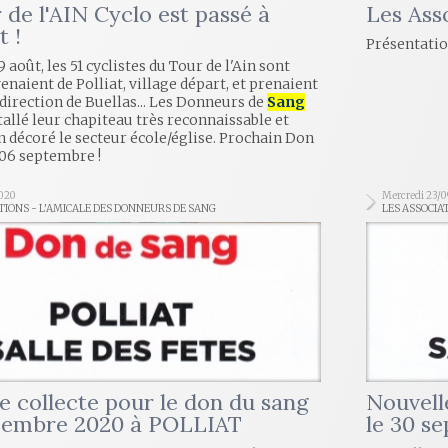
 de l'AIN Cyclo est passé à
Les Ass
 !
Présentatio
 août, les 51 cyclistes du Tour de l'Ain sont
venaient de Polliat, village départ, et prenaient
 direction de Buellas... Les Donneurs de
Sang
tallé leur chapiteau très reconnaissable et
n décoré le secteur école/église. Prochain Don
 06 septembre !
2020
Mercredi 23/
TIONS - L'AMICALE DES DONNEURS DE SANG
LES ASSOCIA
e collecte pour le don du sang
Nouvell
écembre 2020 à POLLIAT
le 30 s