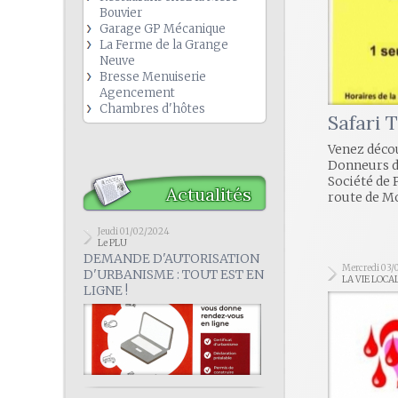
Bouvier
Garage GP Mécanique
La Ferme de la Grange
Neuve
Bresse Menuiserie
Agencement
Chambres d'hôtes
Safari 
Venez décou
Donneurs 
Société de 
Actualités
route de Mo
Jeudi 01/02/2024
Le PLU
DEMANDE D'AUTORISATION
Mercredi 03/
D'URBANISME : TOUT EST EN
LA VIE LOCA
LIGNE !