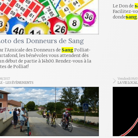
Le Don de
s
Facilitez-v
donde
sang
Loto des Donneurs de Sang
ar l'Amicale des Donneurs de
Sang
Polliat-
rtafond, les bénévoles vous attendent dès
un début de partie à 14h00. Rendez-vous à la
tes de Polliat!
08/2017
Vendredi 06/0
LE - LES ÉVÈNEMENTS
LA VIE LOCAL