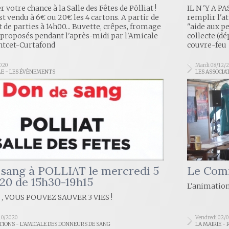
 votre chance à la Salle des Fêtes de Pölliat !
IL N 'Y A P
st vendu à 6€ ou 20€ les 4 cartons. A partir de
remplir l'a
t de parties à 14h00... Buvette, crêpes, fromage
"aide aux p
 proposés pendant l'après-midi par l'Amicale
collecte (d
ntcet-Curtafond
couvre-feu
2020
Mardi 08/12/
LE - LES ÉVÈNEMENTS
LES ASSOCIA
sang à POLLIAT le mercredi 5
Le Comi
20 de 15h30-19h15
L'animation
 , VOUS POUVEZ SAUVER 3 VIES !
10/2020
Vendredi 02/
TIONS - L'AMICALE DES DONNEURS DE SANG
LA MAIRIE -