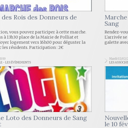
des Rois des Donneurs de
Marche 
Sang
tion, vous pouvez participer à cette marche.
Rendez-vous 
 à 13h30 place de la Mairie de Polliat et
L'arrivée s
foyer logement vers 16h00 pour déguster la
galette avec
 les résidents. Participation : 2€
2019
Mardi 02/02/
LE - LES ÉVÈNEMENTS
LES ASSOCIA
e Loto des Donneurs de Sang
Nouvell
t
le 10 fé