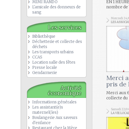
EN 1 HEURE
MIMI RANDO
nombre de 
L'amicale des donneurs de
sang
Mercredi 24
LES ASSOCIA
Les services
Bibliothèque
Déchetterie et collecte des
déchets
Les transports urbains
CCAS
Location salle des fêtes
Presse locale
Gendarmerie
Merci a
pris de
Activité
économique
Merci aux 6
collecte du 
Informations générales
Les assistant(e)s
Samedi 22/0
maternel(les)
LA VIE LOCA
Boulangerie Aux saveurs
d'enfance
Restaurant chez la Mère