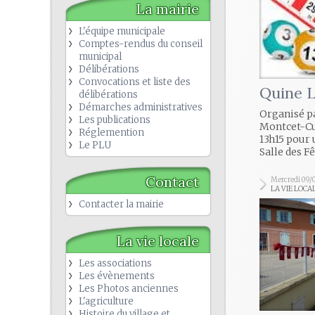
La mairie
L'équipe municipale
Comptes-rendus du conseil
municipal
Délibérations
Convocations et liste des
Quine 
délibérations
Démarches administratives
Organisé p
Les publications
Montcet-Cu
Réglemention
13h15 pour 
Le PLU
Salle des Fê
Contact
Mercredi 09/
LA VIE LOCA
Contacter la mairie
La vie locale
Les associations
Les évènements
Les Photos anciennes
L'agriculture
Histoire du village et