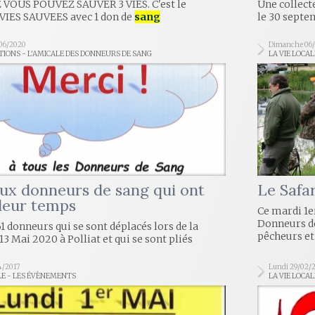
 VOUS POUVEZ SAUVER 3 VIES. C'est le
Une collecte
VIES SAUVEES avec 1 don de
sang
le 30 septe
/06/2020
Dimanche 06/
TIONS - L'AMICALE DES DONNEURS DE SANG
LA VIE LOCA
ux donneurs de sang qui ont
Le Safar
 leur temps
Ce mardi 1er
Donneurs 
1 donneurs qui se sont déplacés lors de la
pêcheurs et 
13 Mai 2020 à Polliat et qui se sont pliés
4/2017
Lundi 29/02/
LE - LES ÉVÈNEMENTS
LA VIE LOCA