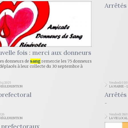
Arrêtés
velle fois : merci aux donneurs
des donneurs de
sang
remercie les 75 donneurs
 déplacés à leur collecte du 30 septembre à
/04/2025
Vendredi 03/
- RÉGLEMENTION
LA MAIRIE - 
prefectoral
Arrêtés
-
2026
Vendredi 28/
- RÉGLEMENTION
LA VIE LOCA
 prefectoraux