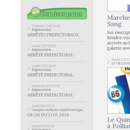
Derniers parus
Marche 
Sang
Vendredi 31/07/2026
Réglemention
Sur inscrip
ARRÊTÉS PREFECTORAUX
Rendez-vous
arrivée au 
Lundi 27/07/2026
galette avec
Réglemention
ARRÊTÉ PREFECTORAL
Mardi 22/01/
LA VIE LOCA
Lundi 27/07/2026
Réglemention
ARRÊTÉ PREFECTORAL
Vendredi 10/07/2026
Réglemention
ARRÊTÉ PREFECTORAL
Jeudi 09/07/2026
Comptes-rendus du conseil municipal
CR CM DU 13 05 2026
Le Quin
à Pollia
Jeudi 09/07/2026
Réglemention