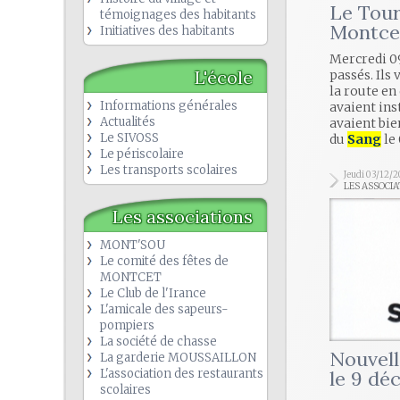
Le Tour
témoignages des habitants
Montcet
Initiatives des habitants
Mercredi 09
L'école
passés. Ils 
la route en
Informations générales
avaient ins
Actualités
avaient bie
Le SIVOSS
du
Sang
le
Le périscolaire
Les transports scolaires
Jeudi 03/12/
LES ASSOCIA
Les associations
MONT'SOU
Le comité des fêtes de
MONTCET
Le Club de l'Irance
L'amicale des sapeurs-
pompiers
La société de chasse
Nouvell
La garderie MOUSSAILLON
L'association des restaurants
le 9 d
scolaires