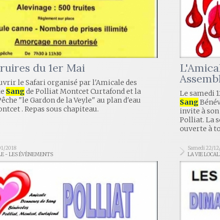
Truires du 1er Mai
L'Amica
Assembl
vrir le Safari organisé par l'Amicale des
de
Sang
de Polliat Montcet Curtafond et la
Le samedi 1
Pêche "le Gardon de la Veyle" au plan d'eau
Sang
Bénévo
ntcet . Repas sous chapiteau.
invite à son
Polliat. La 
ouverte à t
01/2018
Samedi 22/12
LE - LES ÉVÈNEMENTS
LA VIE LOCA