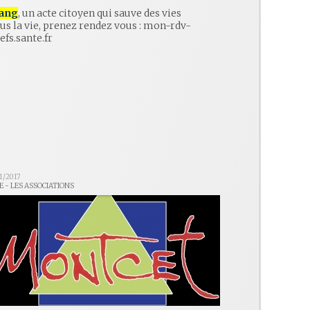
ang
, un acte citoyen qui sauve des vies
ous la vie, prenez rendez vous : mon-rdv-
.efs.sante.fr
1/2017
E - LES ASSOCIATIONS