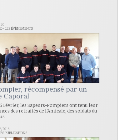
020
LE - LES ÉVÈNEMENTS
ompier, récompensé par un
e Caporal
 Février, les Sapeurs-Pompiers ont tenu leur
ces des retraités de l'Amicale, des soldats du
us.
8/2018
LES PUBLICATIONS