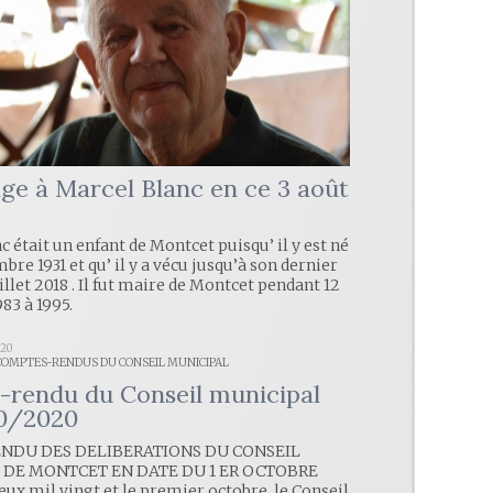
 à Marcel Blanc en ce 3 août
 était un enfant de Montcet puisqu’ il y est né
bre 1931 et qu’ il y a vécu jusqu’à son dernier
uillet 2018 . Il fut maire de Montcet pendant 12
83 à 1995.
020
 COMPTES-RENDUS DU CONSEIL MUNICIPAL
rendu du Conseil municipal
10/2020
NDU DES DELIBERATIONS DU CONSEIL
 DE MONTCET EN DATE DU 1 ER OCTOBRE
eux mil vingt et le premier octobre, le Conseil