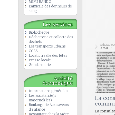
MIMI RANDO
L'amicale des donneurs de
sang
Les services
Bibliothèque
Déchetterie et collecte des
déchets
Jeudi 27/08/
Les transports urbains
LA MAIRIE -
CCAS
Location salle des fêtes
Presse locale
Gendarmerie
Activité
économique
Informations générales
Les assistant(e)s
La cons
maternel(les)
commun
Boulangerie Aux saveurs
d'enfance
La consulta
Restaurant chez la Mère