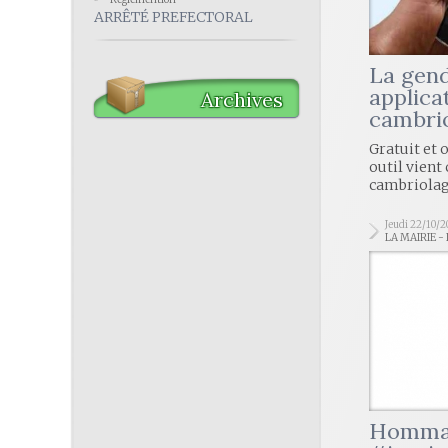
ARRÊTÉ PREFECTORAL
La gend
applica
Archives
cambri
Gratuit et 
outil vient
cambriolag
Jeudi 22/10/
LA MAIRIE -
Hommag