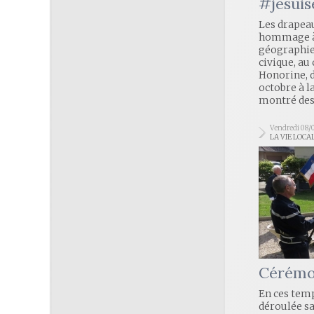
#jesuis
Les drapea
hommage à 
géographie
civique, au
Honorine, d
octobre à l
montré des
Vendredi 08/
LA VIE LOCA
Cérémo
En ces temp
déroulée sa