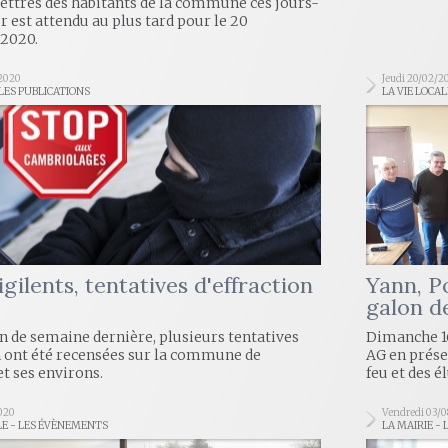
lettres des habitants de la commune ces jours-
ur est attendu au plus tard pour le 20
2020.
2020
Jeudi 20/02/2
 LES PUBLICATIONS
LA VIE LOCA
gilents, tentatives d'effraction
Yann, P
galon d
in de semaine dernière, plusieurs tentatives
Dimanche 16
n ont été recensées sur la commune de
AG en présen
 ses environs.
feu et des él
2020
Vendredi 03/0
LE - LES ÉVÈNEMENTS
LA MAIRIE - 