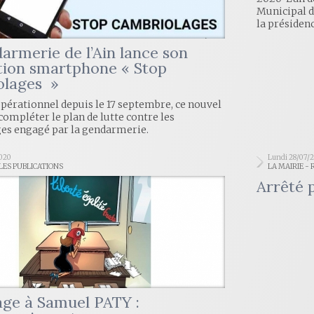
Municipal d
la présiden
armerie de l’Ain lance son
tion smartphone « Stop
olages »
opérationnel depuis le 17 septembre, ce nouvel
 compléter le plan de lutte contre les
es engagé par la gendarmerie.
2020
Lundi 28/07/
 LES PUBLICATIONS
LA MAIRIE -
Arrêté 
e à Samuel PATY :