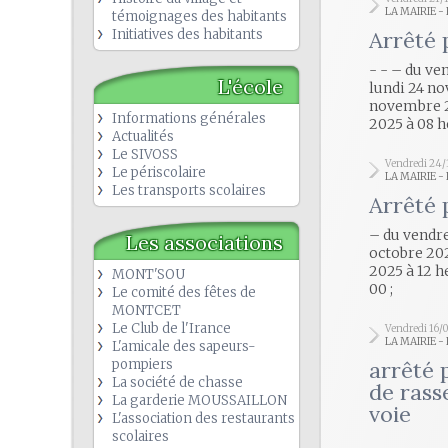
LA MAIRIE 
témoignages des habitants
Initiatives des habitants
Arrêté 
- - – du ve
L'école
lundi 24 no
novembre 2
Informations générales
2025 à 08 h
Actualités
Le SIVOSS
Vendredi 24/
Le périscolaire
LA MAIRIE 
Les transports scolaires
Arrêté 
– du vendre
Les associations
octobre 202
2025 à 12 h
MONT'SOU
00 ;
Le comité des fêtes de
MONTCET
Le Club de l'Irance
Vendredi 16/
LA MAIRIE 
L'amicale des sapeurs-
pompiers
arrêté 
La société de chasse
de rass
La garderie MOUSSAILLON
voie
L'association des restaurants
scolaires