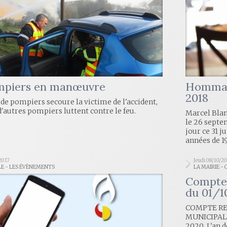
mpiers en manœuvre
Hommage
2018
e pompiers secoure la victime de l'accident,
d'autres pompiers luttent contre le feu.
Marcel Blanc
le 26 septem
jour ce 31 j
années de 19
2017
Jeudi 08/10/2
LE - LES ÉVÈNEMENTS
LA MAIRIE -
Compte-
du 01/
COMPTE RE
MUNICIPAL
2020 L'an d