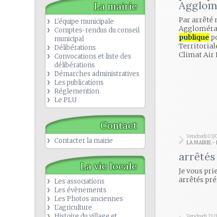
Agglom
La mairie
Par arrêté 
L'équipe municipale
Agglomérat
Comptes-rendus du conseil
publique
po
municipal
Territorial
Délibérations
Climat Air 
Convocations et liste des
délibérations
Démarches administratives
Les publications
Réglemention
Le PLU
Contact
Vendredi 03/
Contacter la mairie
LA MAIRIE 
arrêtés
La vie locale
Je vous pri
arrêtés pré
Les associations
Les évènements
Les Photos anciennes
L'agriculture
Histoire du village et
Vendredi 21/