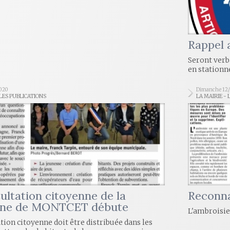
Rappel 
Seront verba
en station
2020
Dimanche 12
 LES PUBLICATIONS
LA MAIRIE - 
ultation citoyenne de la
Reconna
e de MONTCET débute
L'ambroisie
tion citoyenne doit être distribuée dans les