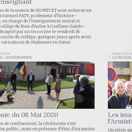
enseignant
ux de la mairie de MONTCET sont en berne en
Samuel PATY, professeur d’histoire-
, en charge de l’enseignement moral et
 collège du Bois d’Aulne à Conflans-Sainte-
écapité par un terroriste le vendredi 16
a sortie du collège, quelques jours après avoir
 caricatures de Mahomet en classe.
05/2020
Mardi 13/11/2
LE - LES ÉVÈNEMENTS
LA VIE LOCA
nie du 08 Mai 2020
Les ima
l'Armis
s de confinement, la Cérémonie s'est
ns public.; mais en présence d'élus, d'un ancien
Un siècle q