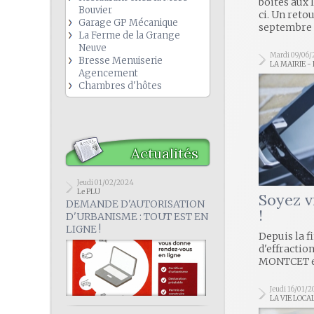
boites aux 
Bouvier
ci. Un reto
Garage GP Mécanique
septembre 
La Ferme de la Grange
Neuve
Mardi 09/06/
Bresse Menuiserie
LA MAIRIE -
Agencement
Chambres d'hôtes
Actualités
Jeudi 01/02/2024
Le PLU
Soyez vi
DEMANDE D'AUTORISATION
!
D'URBANISME : TOUT EST EN
LIGNE !
Depuis la f
d'effractio
MONTCET et
Jeudi 16/01/
LA VIE LOCA