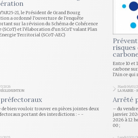
ération
n°AR25-21, le Président de Grand Bourg
ion a ordonné l’ouverture de l’enquête
rtant sur la révision du Schéma de Cohérence
e (SCoT) et l’élaboration d’un SCoT valant Plan
Energie Territorial (SCoT-AEC)
Prévent
risques
carbon
Entre 10 et
carbone sur
l’Ain ce qu
07/2026
Mardi 06/01/
- RÉGLEMENTION
LA MAIRIE -
 préfectoraux
Arrêté 
e de bien vouloir trouver en pièces jointes deux
– du vendre
fectoraux portant des interdictions : - -
janvier 2026
2026 à 12 h
00 ;
11/2025
Lundi 03/11/